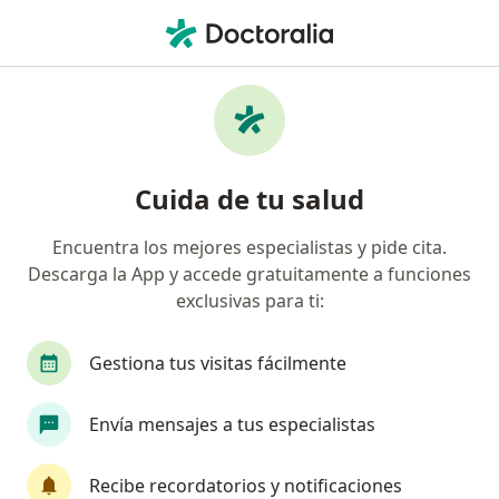
Men
Eyaculación Precoz • Trujillo, La Libertad
Filtros
• 1
Mapa
Especialistas en Eyaculación precoz en
Cuida de tu salud
Trujillo
Encuentra los mejores especialistas y pide cita.
Descarga la App y accede gratuitamente a funciones
¿Qué especialidad estás buscando?
exclusivas para ti:
Urólogo
Psicólogo
Gestiona tus visitas fácilmente
Envía mensajes a tus especialistas
Recibe recordatorios y notificaciones