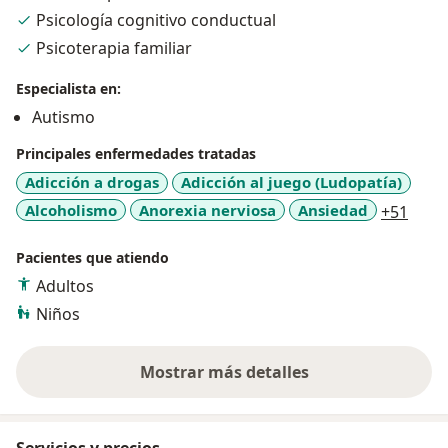
Psicología cognitivo conductual
Cada persona vive desafíos únicos, y juntos vamos a
Psicoterapia familiar
descubrir herramientas prácticas y significativas para
Especialista en:
recuperar tu equilibrio emocional, fortalecer tu
Autismo
autoestima y mejorar tus relaciones.
Principales enfermedades tratadas
Si eres familiar de alguien que necesita ayuda, este
Adicción a drogas
Adicción al juego (Ludopatía)
también puede ser el primer paso para apoyar su
a11y
Alcoholismo
Anorexia nerviosa
Ansiedad
+51
bienestar de forma real y profesional.
Pacientes que atiendo
Adultos
Niños
Mostrar más detalles
sobre la experiencia