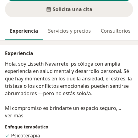
Solicita una cita
Experiencia
Servicios y precios
Consultorios
Experiencia
Hola, soy Lisseth Navarrete, psicóloga con amplia
experiencia en salud mental y desarrollo personal. Sé
que hay momentos en los que la ansiedad, el estrés, la
tristeza o los conflictos emocionales pueden sentirse
abrumadores —pero no estás solo/a.
Mi compromiso es brindarte un espacio seguro,
Acerca de mí
confidencial y libre de juicios, donde puedas
ver más
expresarte con libertad, ser escuchado/a y encontrar
Enfoque terapéutico
nuevas formas de sanar, crecer y sentirte mejor
Psicoterapia
contigo mismo/a.