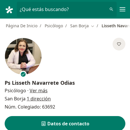
Men
¿Qué estás buscando?
Página De Inicio
Psicólogo
San Borja
Lisseth Navar
Cambiar de ciudad
Ps
Lisseth Navarrete Odias
sobre las especializaciones
Psicólogo
·
Ver más
San Borja
1 dirección
Núm. Colegiado: 63692
Datos de contacto