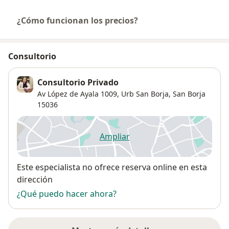
¿Cómo funcionan los precios?
Consultorio
Consultorio Privado
Av López de Ayala 1009,
Urb San Borja
,
San Borja
15036
Ampliar
se abre en una nueva pestañ
Disponibilidad
Este especialista no ofrece reserva online en esta
dirección
¿Qué puedo hacer ahora?