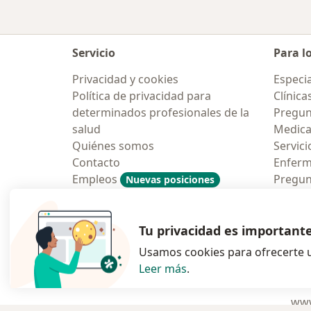
Servicio
Para l
Privacidad y cookies
Especia
Política de privacidad para
Clínica
determinados profesionales de la
Pregun
salud
Medic
Quiénes somos
Servici
Contacto
Enfer
Empleos
Pregun
Nuevas posiciones
Condiciones Generales de
Aplicac
Contratación
Tu privacidad es important
Usamos cookies para ofrecerte u
Leer más
.
se abre en una n
se abre 
s
Polska
,
Türkiye
,
España
,
www