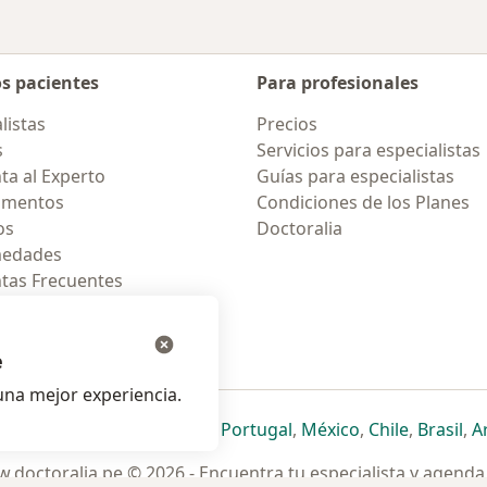
os pacientes
Para profesionales
listas
Precios
s
Servicios para especialistas
ta al Experto
Guías para especialistas
amentos
Condiciones de los Planes
os
Doctoralia
medades
tas Frecuentes
ión para celular
e
na mejor experiencia.
ueva pestaña
en una nueva pestaña
e abre en una nueva pestaña
se abre en una nueva pestaña
se abre en una nueva pestaña
se abre en una nueva pestaña
se abre en una nueva p
se abre en una
se abre e
se
Italia
,
Deutschland
,
Česko
,
Portugal
,
México
,
Chile
,
Brasil
,
A
.doctoralia.pe © 2026 - Encuentra tu especialista y agenda 