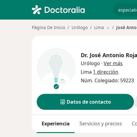
especiali
Página De Inicio
Urólogo
Lima
José Anto
Cambiar de ci
Dr.
José Antonio Roj
sobre 
Urólogo
·
Ver más
Lima
1 dirección
Núm. Colegiado: 59223
Datos de contacto
Experiencia
Servicios y precios
Co