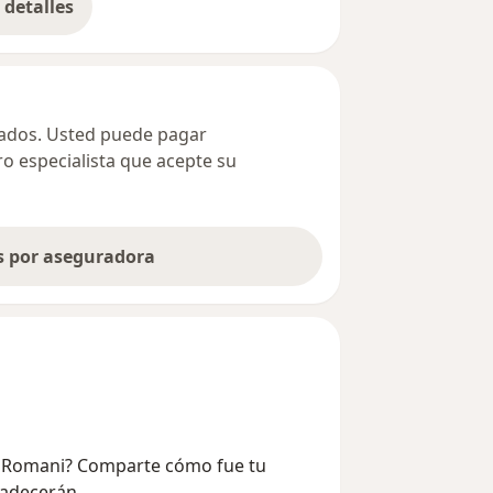
detalles
bre la dirección
ivados. Usted puede pagar
ro especialista que acepte su
as por aseguradora
jas Romani? Comparte cómo fue tu
radecerán.