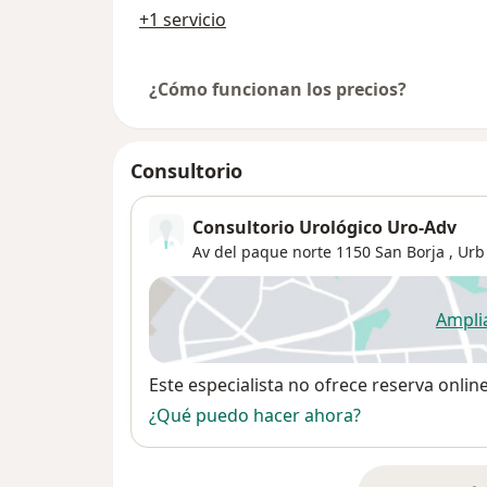
+1 servicio
¿Cómo funcionan los precios?
Consultorio
Consultorio Urológico Uro-Adv
Av del paque norte 1150 San Borja ,
Urb
Ampli
se
Disponibilidad
Este especialista no ofrece reserva onlin
¿Qué puedo hacer ahora?