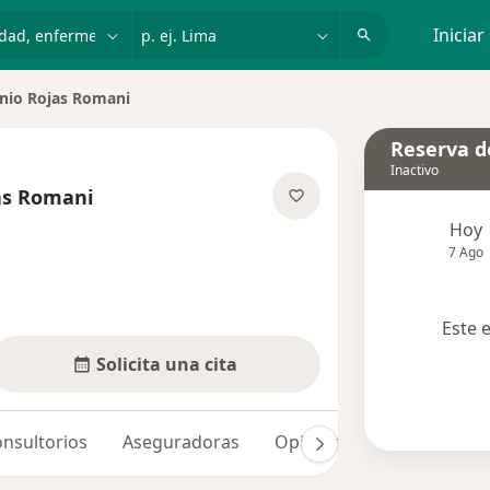
dad, enfermedad o nombre
p. ej. Lima
Iniciar
nio Rojas Romani
udad
Reserva de
Inactivo
as Romani
las especializaciones
Hoy
7 Ago
Este 
Solicita una cita
nsultorios
Aseguradoras
Opiniones