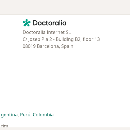
Contacto
Doctoralia - Página de inicio
Doctoralia Internet SL
C/ Josep Pla 2 - Building B2, floor 13
08019 Barcelona, Spain
estaña
 nueva pestaña
n una nueva pestaña
 abre en una nueva pestaña
se abre en una nueva pestaña
se abre en una nueva pestaña
se abre en una nueva pestaña
rgentina
,
Perú
,
Colombia
cita