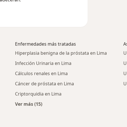
Enfermedades más tratadas
A
Hiperplasia benigna de la próstata en Lima
U
Infección Urinaria en Lima
U
Cálculos renales en Lima
U
Cáncer de próstata en Lima
U
Criptorquidia en Lima
Ver más (15)
rcanos
Más en esta categoría: Enfermedades más 