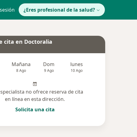
 sesión
¿Eres profesional de la salud?
 cita en Doctoralia
Mañana
Dom
lunes
Mar
Mié
8 Ago
9 Ago
10 Ago
11 Ago
12 Ag
especialista no ofrece reserva de cita
en línea en esta dirección.
Solicita una cita