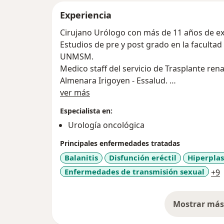
Experiencia
Cirujano Urólogo con más de 11 años de exp
Estudios de pre y post grado en la faculta
UNMSM.
Medico staff del servicio de Trasplante rena
Almenara Irigoyen - Essalud.
Acerca de mí
Miembro asociado de la sociedad Peruana 
ver más
Amplia experiencia en trasplante renal de 
Especialista en:
laparoscópica donadora e implante renal c
Urología oncológica
Especialista en lesiones dermatológicas genitales m
tratamiento, seguimiento y cirugías menor
Principales enfermedades tratadas
Balanitis
Disfunción eréctil
Hiperplas
a
Enfermedades de transmisión sexual
+9
Mostrar más 
so