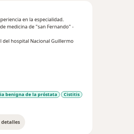
eriencia en la especialidad.
d de medicina de "san Fernando" -
l del hospital Nacional Guillermo
de Urología.
donante vivo: nefrectomía
onvencional.
asculinas: diagnostico,
es.
ia benigna de la próstata
Cistitis
11y_sr_more_diseases
detalles
bre la experiencia