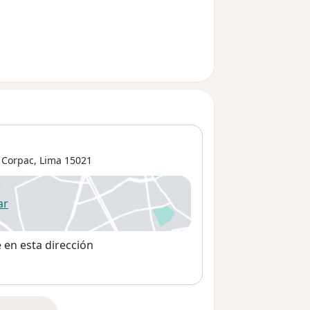
 Corpac
,
Lima
15021
ar
 abre en una nueva pestaña
e en esta dirección