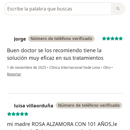
Busca en opiniones
Jorge
Número de teléfono verificado
J
Buen doctor se los recomiendo tiene la
solución muy eficaz en sus tratamientos
1 de noviembre de 2025
•
Clínica Internacional Sede Lima
•
Otro
•
en opinión del usuario Jorge
Reportar
luisa villaorduña
Número de teléfono verificado
L
mi madre ROSA ALZAMORA CON 101 AÑOS,le