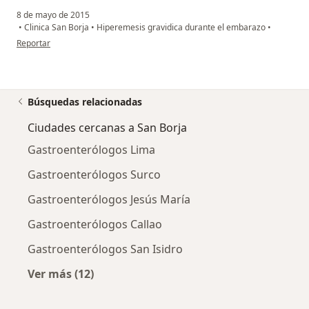
8 de mayo de 2015
•
Clinica San Borja
•
Hiperemesis gravidica durante el embarazo
•
en opinión del usuario paciente anónimo
Reportar
Búsquedas relacionadas
Ciudades cercanas a San Borja
Gastroenterólogos Lima
Gastroenterólogos Surco
Gastroenterólogos Jesús María
Gastroenterólogos Callao
Gastroenterólogos San Isidro
Ver más (12)
Más en esta categoría: Ciudades cercanas a 