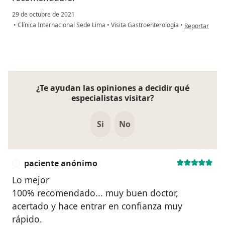
29 de octubre de 2021
en opinión del 
•
Clínica Internacional Sede Lima
•
Visita Gastroenterología
•
Reportar
¿Te ayudan las opiniones a decidir qué
especialistas visitar?
Si
No
paciente anónimo
P
Lo mejor
100% recomendado... muy buen doctor,
acertado y hace entrar en confianza muy
rápido.