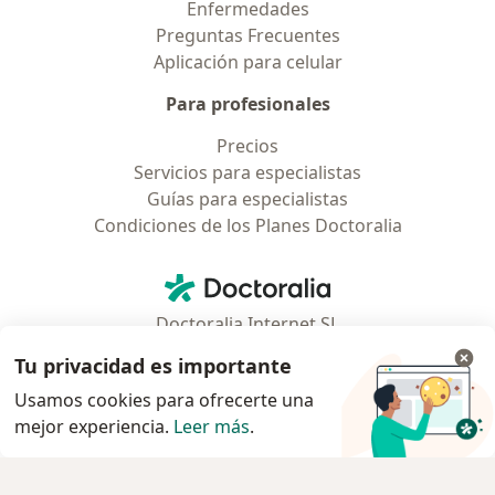
Enfermedades
Preguntas Frecuentes
Aplicación para celular
Para profesionales
Precios
Servicios para especialistas
Guías para especialistas
Condiciones de los Planes Doctoralia
Contacto
Doctoralia - Página de inicio
Doctoralia Internet SL
C/ Josep Pla 2 - Building B2, floor 13
Tu privacidad es importante
08019 Barcelona, Spain
Usamos cookies para ofrecerte una
mejor experiencia.
Leer más
.
se abre en una nueva pestaña
se abre en una nueva pestaña
se abre en una nueva pestaña
se abre en una nueva pes
se abre en 
se a
Polska
,
Türkiye
,
España
,
Italia
,
Deutschland
,
Česko
,