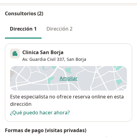
Consultorios (2)
Dirección 1
Dirección 2
Clinica San Borja
Av. Guardia Civil 337,
San Borja
Ampliar
se abre en una nueva pestañ
Disponibilidad
Este especialista no ofrece reserva online en esta
dirección
¿Qué puedo hacer ahora?
Formas de pago (visitas privadas)