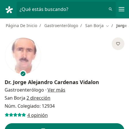
Men
¿Qué estás buscando?
Página De Inicio
Gastroenterólogo
San Borja
Jorge 
Cambiar de
Dr.
Jorge Alejandro Cardenas Vidalon
sobre las especializaciones
Gastroenterólogo
·
Ver más
San Borja
2 dirección
Núm. Colegiado: 12934
4 opinión