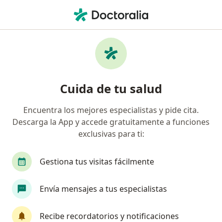
Men
Embarazo • San Borja, Lima
Filtros
• 1
Seguro
Mapa
Especialistas en Embarazo en San Borja
Cuida de tu salud
Encuentra los mejores especialistas y pide cita.
¿Qué especialidad estás buscando?
Descarga la App y accede gratuitamente a funciones
Ginecólogo
Oncólogo
Anestesiólogo
exclusivas para ti:
Gestiona tus visitas fácilmente
Envía mensajes a tus especialistas
Recibe recordatorios y notificaciones