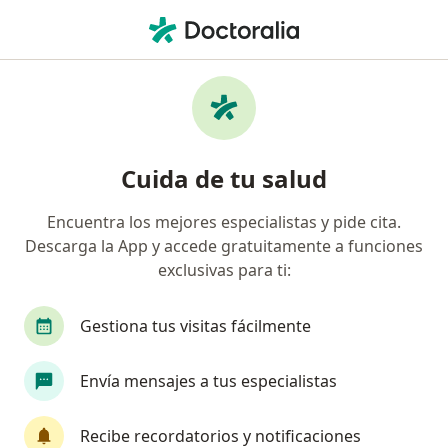
Men
Ginecólogo • Lima, Lima
Filtros
Seguro
Mapa
Ginecólogos en Lima
Cuida de tu salud
Encuentra los mejores especialistas y pide cita.
Descarga la App y accede gratuitamente a funciones
exclusivas para ti:
Gestiona tus visitas fácilmente
Dra. Karina Del Pilar Coricaza Alarcón
Envía mensajes a tus especialistas
·
Ver más
Ginecólogo
2 opinión
Recibe recordatorios y notificaciones