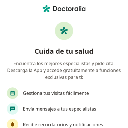
Men
Ginecólogo • Arequipa, Arequipa
Filtros
Seguro:
La Positiva
Ginecólogos recomendados de La Positiva
Cuida de tu salud
en Arequipa
Encuentra los mejores especialistas y pide cita.
Descarga la App y accede gratuitamente a funciones
exclusivas para ti:
Gestiona tus visitas fácilmente
Envía mensajes a tus especialistas
Dr. Juan Hjalmar Corrales Abarca
·
Ver más
Ginecólogo
Recibe recordatorios y notificaciones
8 opinión