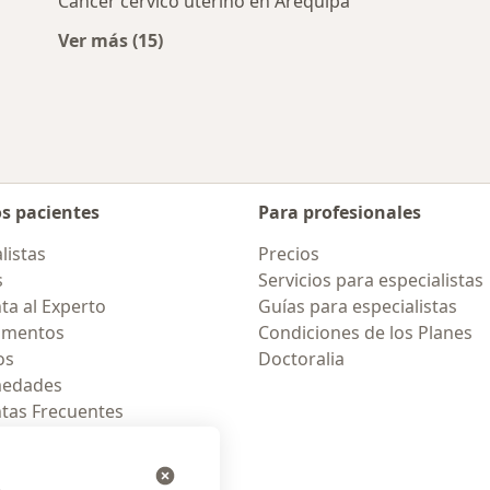
Cáncer cérvico uterino en Arequipa
Ver más (15)
Más en esta categoría: Enfermedades más 
os pacientes
Para profesionales
listas
Precios
s
Servicios para especialistas
ta al Experto
Guías para especialistas
amentos
Condiciones de los Planes
os
Doctoralia
medades
tas Frecuentes
ión para celular