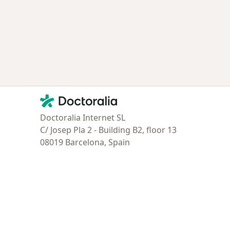
tratadas
Contacto
Doctoralia - Página de inicio
Doctoralia Internet SL
C/ Josep Pla 2 - Building B2, floor 13
08019 Barcelona, Spain