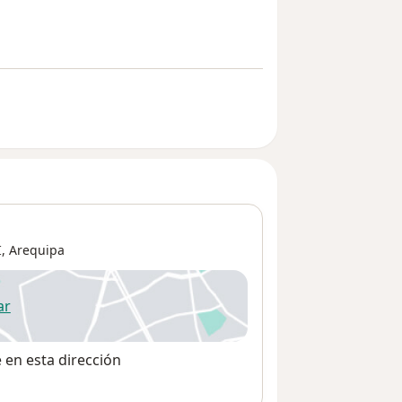
,
Arequipa
ar
 abre en una nueva pestaña
e en esta dirección