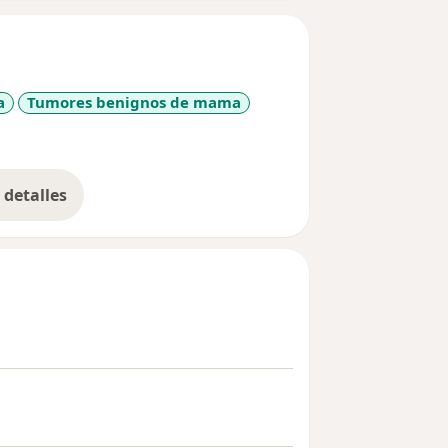
a
Tumores benignos de mama
detalles
bre la experiencia