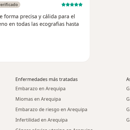
erificado
 forma precisa y cálida para el
no en todas las ecografias hasta
ario Claudia Arenas
Enfermedades más tratadas
A
Embarazo en Arequipa
G
Miomas en Arequipa
G
Embarazo de riesgo en Arequipa
G
Infertilidad en Arequipa
G