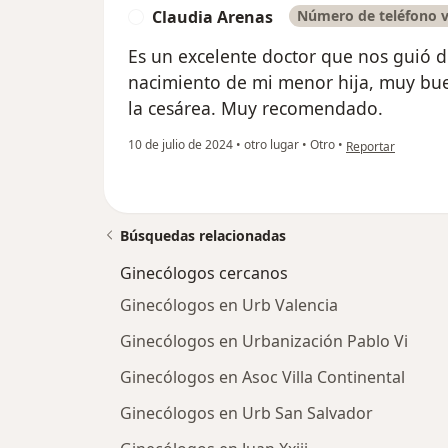
Claudia Arenas
Número de teléfono v
C
Es un excelente doctor que nos guió de
nacimiento de mi menor hija, muy bue
la cesárea. Muy recomendado.
en opinión del usu
10 de julio de 2024
•
otro lugar
•
Otro
•
Reportar
Búsquedas relacionadas
Ginecólogos cercanos
Ginecólogos en Urb Valencia
Ginecólogos en Urbanización Pablo Vi
Ginecólogos en Asoc Villa Continental
Ginecólogos en Urb San Salvador