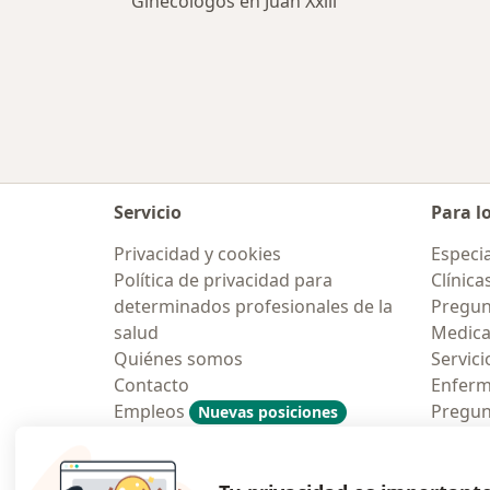
Ginecólogos en Juan Xxiii
Servicio
Para l
Privacidad y cookies
Especia
Política de privacidad para
Clínica
determinados profesionales de la
Pregun
salud
Medic
Quiénes somos
Servici
Contacto
Enfer
Empleos
Pregun
Nuevas posiciones
Condiciones Generales de
Aplicac
Contratación