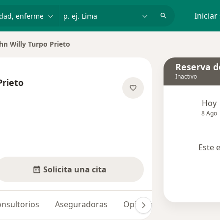
dad, enfermedad o nombre
p. ej. Lima
Iniciar
hn Willy Turpo Prieto
r de ciudad
Reserva de
Inactivo
Prieto
re las especializaciones
Hoy
8 Ago
Este 
Solicita una cita
nsultorios
Aseguradoras
Opiniones (1)