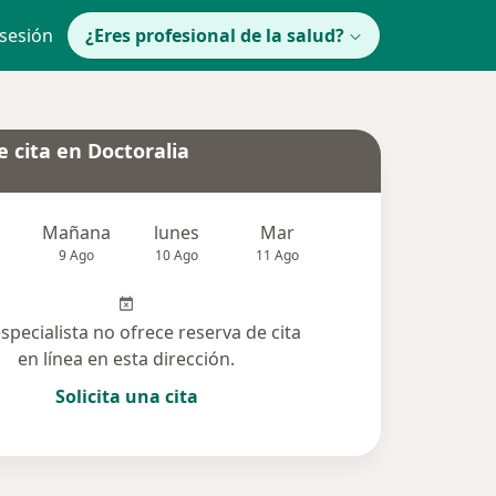
 sesión
¿Eres profesional de la salud?
 cita en Doctoralia
Mañana
lunes
Mar
Mié
Jue
9 Ago
10 Ago
11 Ago
12 Ago
13 Ag
especialista no ofrece reserva de cita
en línea en esta dirección.
Solicita una cita