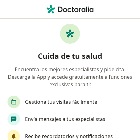
Men
Cáncer Cérvico Uterino • Arequipa, Arequipa
Filtros
• 1
Mapa
Especialistas en Cáncer cérvico uterino en
Cuida de tu salud
Arequipa
Encuentra los mejores especialistas y pide cita.
Descarga la App y accede gratuitamente a funciones
¿Qué especialidad estás buscando?
exclusivas para ti:
Ginecólogo
Oncólogo
Médico general
Gestiona tus visitas fácilmente
Envía mensajes a tus especialistas
Recibe recordatorios y notificaciones