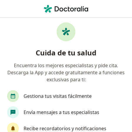
Men
Fisioterapeuta • Pueblo Libre, Lima
Filtros
Seguro
Mapa
Fisioterapeutas en Pueblo Libre
Cuida de tu salud
Encuentra los mejores especialistas y pide cita.
Descarga la App y accede gratuitamente a funciones
exclusivas para ti:
Gestiona tus visitas fácilmente
Isabel Ramírez Hernández
Envía mensajes a tus especialistas
Fisioterapeuta
19 opinión
Recibe recordatorios y notificaciones