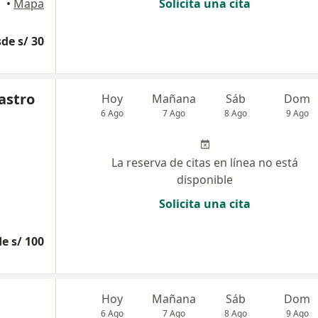
oria
•
Mapa
Solicita una cita
de s/ 30
astro
Hoy
Mañana
Sáb
Dom
6 Ago
7 Ago
8 Ago
9 Ago
La reserva de citas en línea no está
disponible
Solicita una cita
e s/ 100
Hoy
Mañana
Sáb
Dom
6 Ago
7 Ago
8 Ago
9 Ago