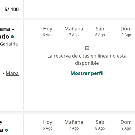
S/ 100
ana -
Hoy
Mañana
Sáb
Dom
zado
6 Ago
7 Ago
8 Ago
9 Ago
Geriatría
La reserva de citas en línea no está
disponible
a USA), Lima
•
Mapa
Mostrar perfil
e
Hoy
Mañana
Sáb
Dom
da
6 Ago
7 Ago
8 Ago
9 Ago