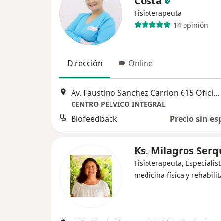
Costa
Fisioterapeuta
14 opinión
Dirección
Online
Av. Faustino Sanchez Carrion 615 Oficina 1309, Jesús María
CENTRO PELVICO INTEGRAL
Biofeedback
Precio sin es
Ks. Milagros Ser
Fisioterapeuta, Especialis
medicina física y rehabili