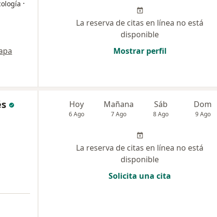
·
cología
La reserva de citas en línea no está
disponible
apa
Mostrar perfil
és
Hoy
Mañana
Sáb
Dom
6 Ago
7 Ago
8 Ago
9 Ago
La reserva de citas en línea no está
disponible
Solicita una cita