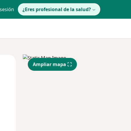
 sesión
¿Eres profesional de la salud?
lunes
Mar
Mié
Ampliar mapa
10 Ago
11 Ago
12 Ago