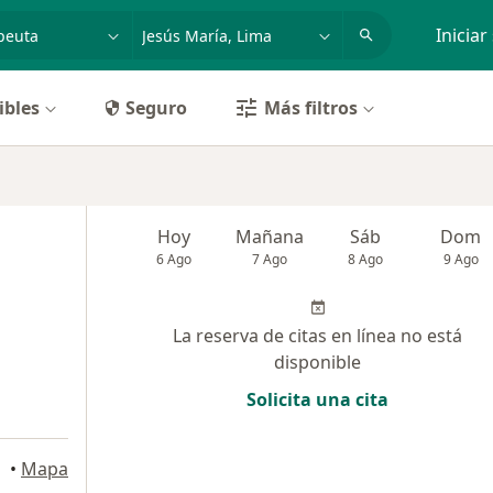
dad, enfermedad o nombre
p. ej. Lima
Iniciar
ibles
Seguro
Más filtros
Hoy
Mañana
Sáb
Dom
6 Ago
7 Ago
8 Ago
9 Ago
La reserva de citas en línea no está
disponible
Solicita una cita
•
Mapa