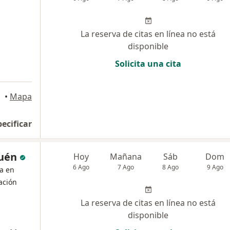
La reserva de citas en línea no está
disponible
Solicita una cita
•
Mapa
pecificar
quén
Hoy
Mañana
Sáb
Dom
6 Ago
7 Ago
8 Ago
9 Ago
ta en
tación
La reserva de citas en línea no está
disponible