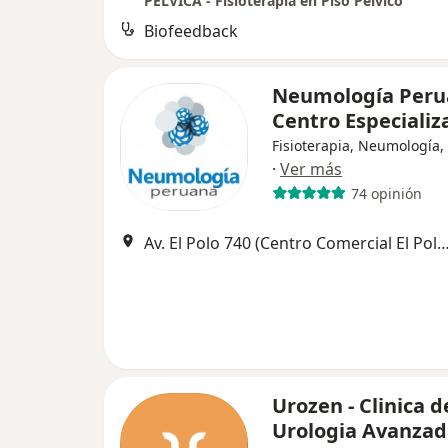
PÉLVICA - Fisioterapia en Piso Pélvico
Biofeedback
Neumología Peru
Centro Especiali
Fisioterapia, Neumología, 
·
Ver más
74 opinión
Av. El Polo 740 (Centro Comercial El Polo, Edificio C. Alt Embajad
Urozen - Clinica d
Urologia Avanza