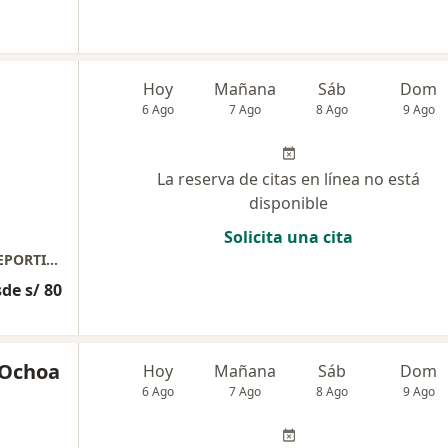
Hoy
Mañana
Sáb
Dom
6 Ago
7 Ago
8 Ago
9 Ago
La reserva de citas en línea no está
disponible
Solicita una cita
FISIOSTERAPIA MUSCULOESQUELETICA Y DEPORTIVA
de s/ 80
a Ochoa
Hoy
Mañana
Sáb
Dom
6 Ago
7 Ago
8 Ago
9 Ago