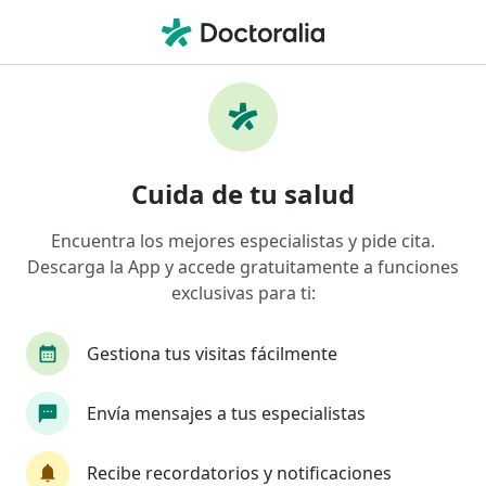
Men
Bursitis • Pueblo Libre, Lima
Filtros
• 1
Seguro
Mapa
Especialistas en Bursitis en Pueblo Libre
Cuida de tu salud
Encuentra los mejores especialistas y pide cita.
¿Qué especialidad estás buscando?
Descarga la App y accede gratuitamente a funciones
Traumatólogo y Ortopedista
Fisioterapeuta
exclusivas para ti:
Gestiona tus visitas fácilmente
Envía mensajes a tus especialistas
Recibe recordatorios y notificaciones