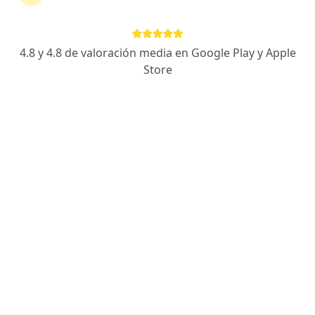
Dirección 1
Dirección 2
Av. Sucre 365 Dpto 306 Magdalena del Mar, Magdalena del Mar
•
Mapa
4.8 y 4.8 de valoración media en Google Play y Apple
Consultorio privado
Store
Visita Medicina Intensiva
Precio sin especificar
Este especialista no ofrece reserva de cita en línea en esta dirección.
Solicita una cita
Jesus Hernan Lujan Donayre
·
Ver más
Especialista en medicina intensiva, Pediatra