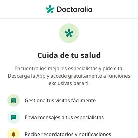
Men
Especialista En Medicina Intensiva • San Borja, Lima
Filtros
Seguro
Mapa
Especialistas en medicina intensiva en San
Cuida de tu salud
Borja
Encuentra los mejores especialistas y pide cita.
Descarga la App y accede gratuitamente a funciones
exclusivas para ti:
Gestiona tus visitas fácilmente
Envía mensajes a tus especialistas
Dr. Jose Alberto Novoa Apumayta
Especialista en medicina intensiva, Anestesiólogo
Recibe recordatorios y notificaciones