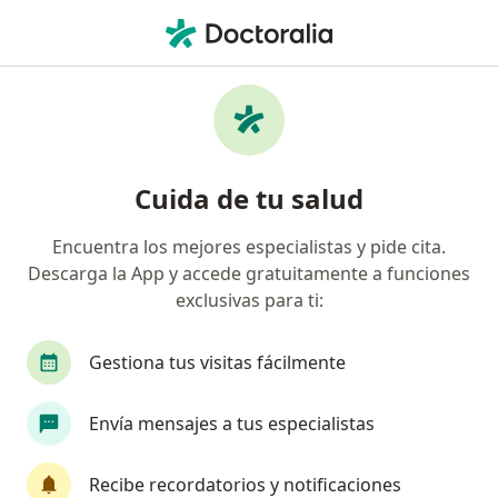
Men
Vaginosis • Carabayllo, Lima
Filtros
• 1
Seguro
Mapa
Especialistas en Vaginosis en Carabayllo
Cuida de tu salud
Encuentra los mejores especialistas y pide cita.
¿Qué especialidad estás buscando?
Descarga la App y accede gratuitamente a funciones
Ginecólogo
Médico general
exclusivas para ti:
Gestiona tus visitas fácilmente
Envía mensajes a tus especialistas
Recibe recordatorios y notificaciones