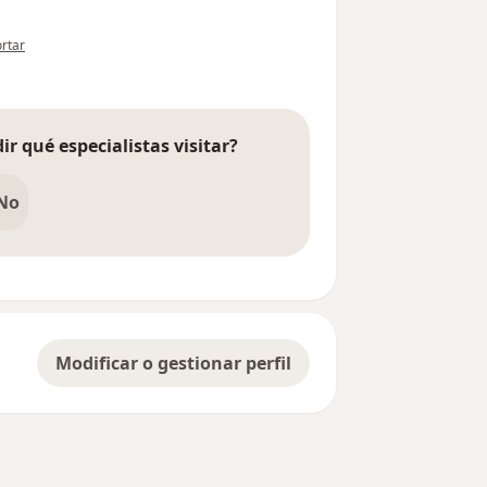
pinión del usuario paciente anónimo
rtar
ir qué especialistas visitar?
No
Modificar o gestionar perfil