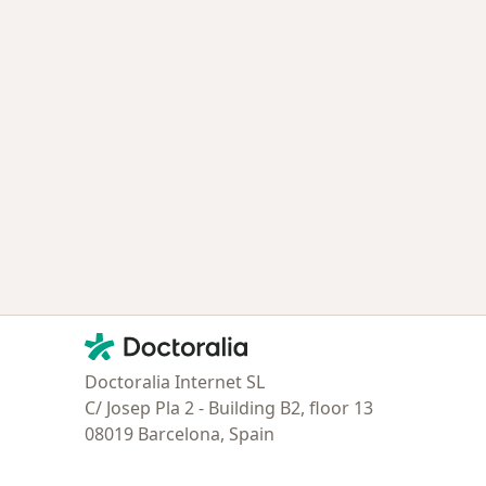
Contacto
Doctoralia - Página de inicio
Doctoralia Internet SL
C/ Josep Pla 2 - Building B2, floor 13
08019 Barcelona, Spain