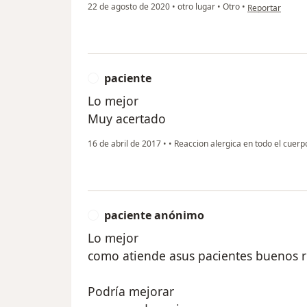
en opinión del 
22 de agosto de 2020
•
otro lugar
•
Otro
•
Reportar
paciente
P
Lo mejor
Muy acertado
16 de abril de 2017
•
•
Reaccion alergica en todo el cuerp
paciente anónimo
P
Lo mejor
como atiende asus pacientes buenos r
Podría mejorar