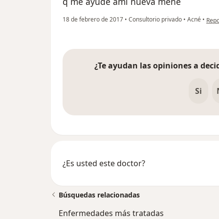
q me ayude ami nueva mene
en o
18 de febrero de 2017
•
Consultorio privado
•
Acné
•
Repo
¿Te ayudan las opiniones a decid
Si
¿Es usted este doctor?
Búsquedas relacionadas
Enfermedades más tratadas