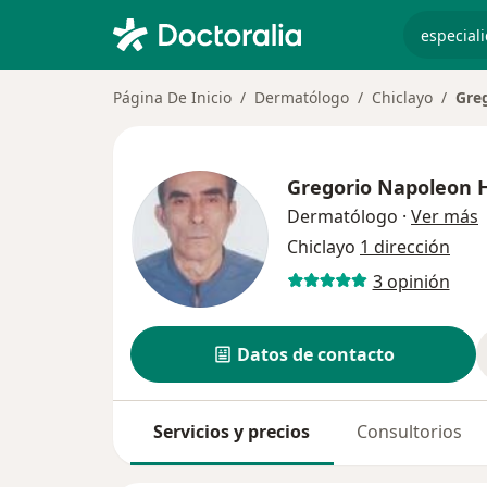
especiali
Página De Inicio
Dermatólogo
Chiclayo
Gre
Gregorio Napoleon 
s
Dermatólogo
·
Ver más
Chiclayo
1 dirección
3 opinión
Datos de contacto
Servicios y precios
Consultorios