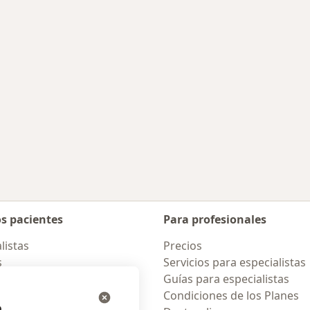
es más tratadas
os pacientes
Para profesionales
listas
Precios
s
Servicios para especialistas
ta al Experto
Guías para especialistas
amentos
Condiciones de los Planes
e