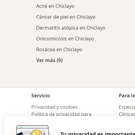
Acné en Chiclayo
Cáncer de piel en Chiclayo
Dermatitis atópica en Chiclayo
Onicomicosis en Chiclayo
Rosácea en Chiclayo
Ver más (9)
Más en esta categoría: Enfermedad
Servicio
Para l
Privacidad y cookies
Especia
Política de privacidad para
Clínica
determinados profesionales de la
Pregun
salud
Medic
Tu privacidad es important