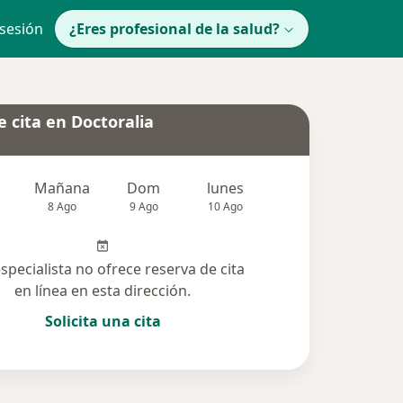
 sesión
¿Eres profesional de la salud?
 cita en Doctoralia
Mañana
Dom
lunes
Mar
Mié
8 Ago
9 Ago
10 Ago
11 Ago
12 Ag
especialista no ofrece reserva de cita
en línea en esta dirección.
Solicita una cita