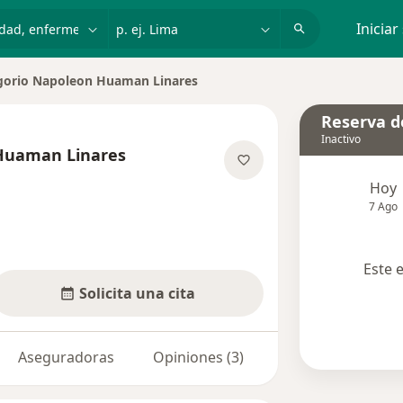
dad, enfermedad o nombre
p. ej. Lima
Iniciar
gorio Napoleon Huaman Linares
Reserva de
Inactivo
Huaman Linares
obre las especializaciones
Hoy
7 Ago
Este 
Solicita una cita
Aseguradoras
Opiniones (3)