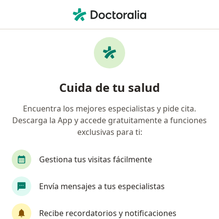
Men
Giardiasis • Comas, Lima
Filtros
• 1
Seguro
Mapa
Especialistas en Giardiasis en Comas
Cuida de tu salud
Encuentra los mejores especialistas y pide cita.
¿Qué especialidad estás buscando?
Descarga la App y accede gratuitamente a funciones
Pediatra
Infectólogo
Gastroenterólogo
exclusivas para ti:
Gestiona tus visitas fácilmente
Envía mensajes a tus especialistas
Recibe recordatorios y notificaciones