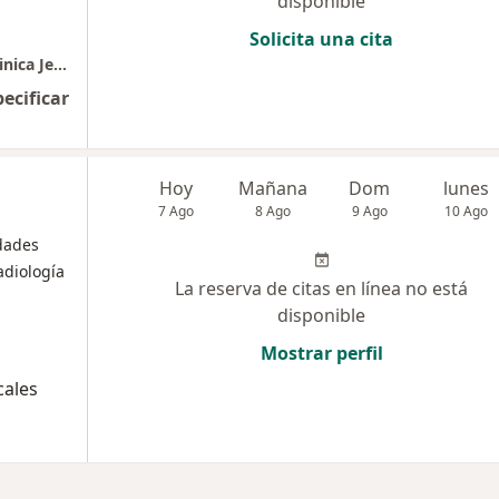
disponible
Solicita una cita
Consultorio de Enfermedades Infecciosas-Clinica Jesus del Norte
pecificar
Hoy
Mañana
Dom
lunes
7 Ago
8 Ago
9 Ago
10 Ago
dades
adiología
La reserva de citas en línea no está
disponible
Mostrar perfil
cales