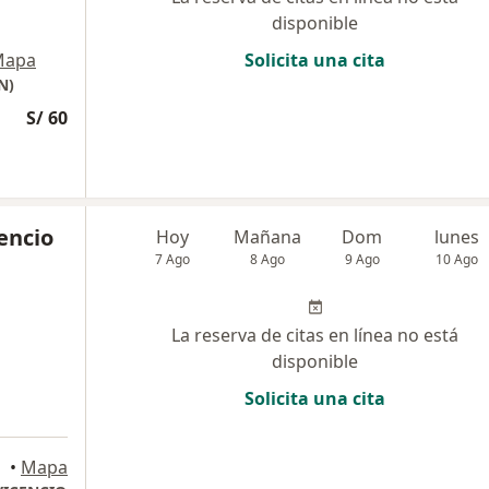
disponible
Mapa
Solicita una cita
N)
S/ 60
cencio
Hoy
Mañana
Dom
lunes
7 Ago
8 Ago
9 Ago
10 Ago
La reserva de citas en línea no está
disponible
Solicita una cita
•
Mapa