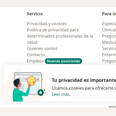
Servicio
Para l
Privacidad y cookies
Especia
Política de privacidad para
Clínica
determinados profesionales de la
Pregun
salud
Medic
Quiénes somos
Servici
Contacto
Enfer
Empleos
Pregun
Nuevas posiciones
Condiciones Generales de
Aplicac
Contratación
Tu privacidad es important
Usamos cookies para ofrecerte u
Leer más
.
se abre en una n
se abre 
s
Polska
,
Türkiye
,
España
,
www