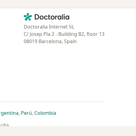
Contacto
Doctoralia - Página de inicio
Doctoralia Internet SL
C/ Josep Pla 2 - Building B2, floor 13
08019 Barcelona, Spain
estaña
 nueva pestaña
n una nueva pestaña
 abre en una nueva pestaña
se abre en una nueva pestaña
se abre en una nueva pestaña
se abre en una nueva pestaña
rgentina
,
Perú
,
Colombia
cita