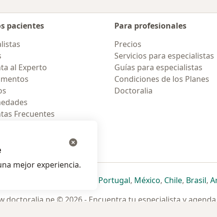
os pacientes
Para profesionales
listas
Precios
s
Servicios para especialistas
ta al Experto
Guías para especialistas
amentos
Condiciones de los Planes
os
Doctoralia
medades
tas Frecuentes
ión para celular
e
na mejor experiencia.
ueva pestaña
en una nueva pestaña
e abre en una nueva pestaña
se abre en una nueva pestaña
se abre en una nueva pestaña
se abre en una nueva pestaña
se abre en una nueva p
se abre en una
se abre e
se
Italia
,
Deutschland
,
Česko
,
Portugal
,
México
,
Chile
,
Brasil
,
A
.doctoralia.pe © 2026 - Encuentra tu especialista y agenda 