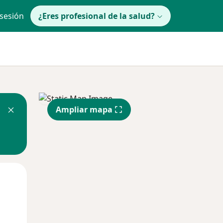
 sesión
¿Eres profesional de la salud?
Ampliar mapa
Mar
Mié
Jue
11 Ago
12 Ago
13 Ago