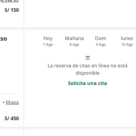
VICENCIO
S/ 150
nso
Hoy
Mañana
Dom
lunes
7 Ago
8 Ago
9 Ago
10 Ago
La reserva de citas en línea no está
disponible
Solicita una cita
64, Lima
•
Mapa
S/ 450