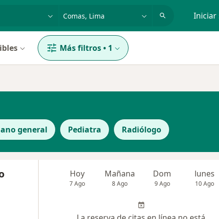
dad, enfermedad o nombre
p. ej. Lima
Iniciar
ibles
Más filtros
•
1
jano general
Pediatra
Radiólogo
o
Hoy
Mañana
Dom
lunes
7 Ago
8 Ago
9 Ago
10 Ago
La reserva de citas en línea no está