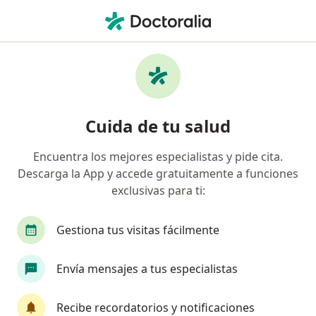
Men
Trastorno De Estrés Postraumático • Cercado de Lima, Lima
Filtros
• 1
Seguro
Mapa
Especialistas en Trastorno de estrés
Cuida de tu salud
postraumático en Cercado de Lima
Encuentra los mejores especialistas y pide cita.
Descarga la App y accede gratuitamente a funciones
¿Qué especialidad estás buscando?
exclusivas para ti:
Psicólogo
Geriatra
Gestiona tus visitas fácilmente
Envía mensajes a tus especialistas
Recibe recordatorios y notificaciones