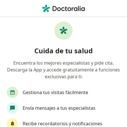
Men
Sífilis • Independencia, Lima
Filtros
• 1
Seguro
Mapa
Especialistas en Sífilis en Independencia
Cuida de tu salud
Encuentra los mejores especialistas y pide cita.
¿Qué especialidad estás buscando?
Descarga la App y accede gratuitamente a funciones
Infectólogo
Ginecólogo
Médico general
exclusivas para ti:
Gestiona tus visitas fácilmente
Envía mensajes a tus especialistas
Recibe recordatorios y notificaciones