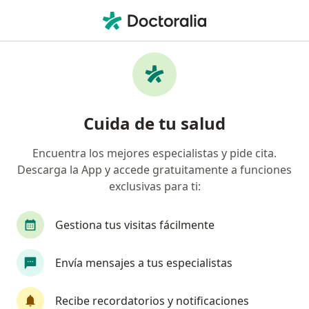
Men
¿Qué estás buscando?
Página De Inicio
Enfermedades
Retinoblastoma
Retinoblastoma - Información,
Cuida de tu salud
expertos y preguntas frecuentes
Encuentra los mejores especialistas y pide cita.
Descarga la App y accede gratuitamente a funciones
exclusivas para ti:
Información
Pregunta al Experto
Gestiona tus visitas fácilmente
Envía mensajes a tus especialistas
No descuides tu salud
Escoge la consulta online para empezar o continuar
Recibe recordatorios y notificaciones