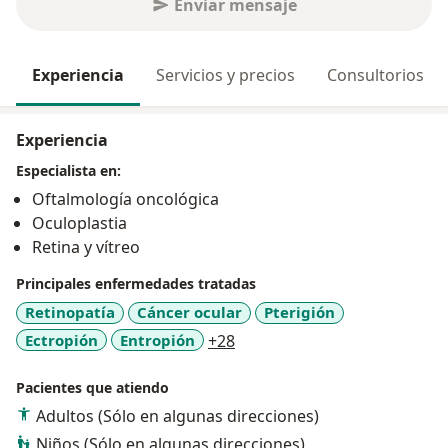
Enviar mensaje
Experiencia
Servicios y precios
Consultorios
Experiencia
Especialista en:
Oftalmología oncológica
Oculoplastia
Retina y vítreo
Principales enfermedades tratadas
Retinopatía
Cáncer ocular
Pterigión
a11y_sr_more_diseases
Ectropión
Entropión
+28
Pacientes que atiendo
Adultos (Sólo en algunas direcciones)
Niños (Sólo en algunas direcciones)