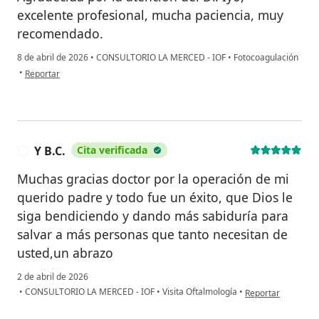
excelente profesional, mucha paciencia, muy
recomendado.
8 de abril de 2026
•
CONSULTORIO LA MERCED - IOF
•
Fotocoagulación
en opinión del usuario AY
•
Reportar
Y B.C.
Cita verificada
Y
Muchas gracias doctor por la operación de mi
querido padre y todo fue un éxito, que Dios le
siga bendiciendo y dando más sabiduría para
salvar a más personas que tanto necesitan de
usted,un abrazo
2 de abril de 2026
en opinión del usua
•
CONSULTORIO LA MERCED - IOF
•
Visita Oftalmología
•
Reportar