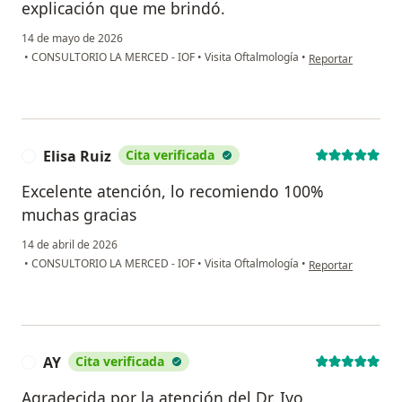
explicación que me brindó.
14 de mayo de 2026
en opinión del usu
•
CONSULTORIO LA MERCED - IOF
•
Visita Oftalmología
•
Reportar
Elisa Ruiz
Cita verificada
E
Excelente atención, lo recomiendo 100%
muchas gracias
14 de abril de 2026
en opinión del usua
•
CONSULTORIO LA MERCED - IOF
•
Visita Oftalmología
•
Reportar
AY
Cita verificada
A
Agradecida por la atención del Dr. Iyo,