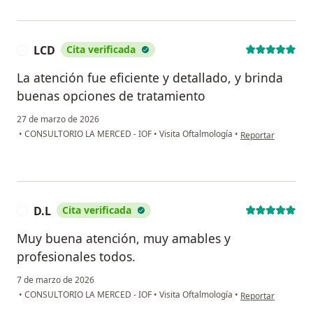
LCD
Cita verificada
L
La atención fue eficiente y detallado, y brinda
buenas opciones de tratamiento
27 de marzo de 2026
en opinión del usu
•
CONSULTORIO LA MERCED - IOF
•
Visita Oftalmología
•
Reportar
D.L
Cita verificada
D
Muy buena atención, muy amables y
profesionales todos.
7 de marzo de 2026
en opinión del usu
•
CONSULTORIO LA MERCED - IOF
•
Visita Oftalmología
•
Reportar