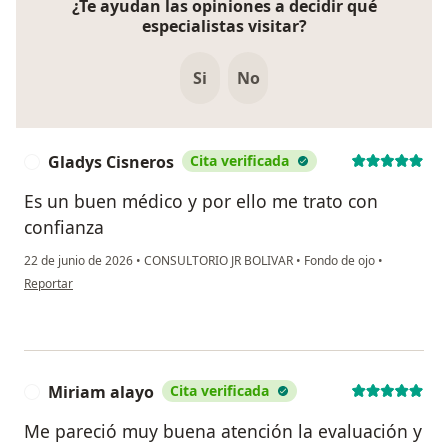
¿Te ayudan las opiniones a decidir qué
especialistas visitar?
Si
No
Gladys Cisneros
Cita verificada
G
Es un buen médico y por ello me trato con
confianza
22 de junio de 2026
•
CONSULTORIO JR BOLIVAR
•
Fondo de ojo
•
en opinión del usuario Gladys Cisneros
Reportar
Miriam alayo
Cita verificada
M
Me pareció muy buena atención la evaluación y