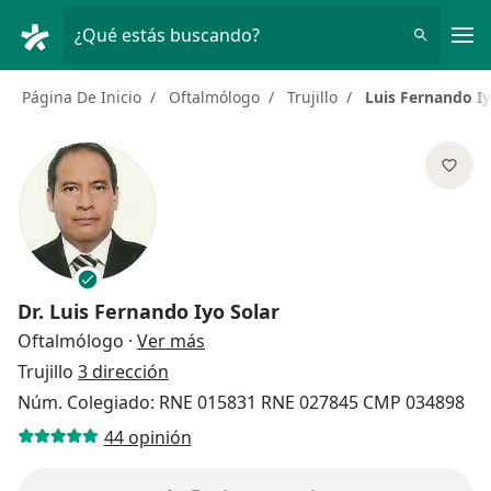
Men
¿Qué estás buscando?
Página De Inicio
Oftalmólogo
Trujillo
Luis Fernando Iy
Dr.
Luis Fernando Iyo Solar
sobre las especializaciones
Oftalmólogo
·
Ver más
Trujillo
3 dirección
Núm. Colegiado: RNE 015831 RNE 027845 CMP 034898
44 opinión