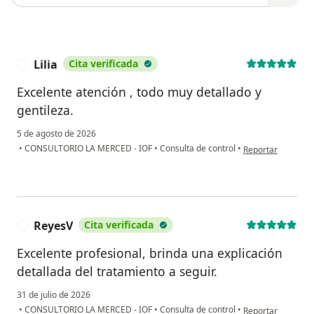
Lilia
Cita verificada
L
Excelente atención , todo muy detallado y
gentileza.
5 de agosto de 2026
en opinión del usua
•
CONSULTORIO LA MERCED - IOF
•
Consulta de control
•
Reportar
ReyesV
Cita verificada
R
Excelente profesional, brinda una explicación
detallada del tratamiento a seguir.
31 de julio de 2026
en opinión del us
•
CONSULTORIO LA MERCED - IOF
•
Consulta de control
•
Reportar