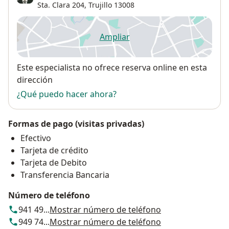
Sta. Clara 204,
Trujillo
13008
Ampliar
se abre en una nueva pestañ
Disponibilidad
Este especialista no ofrece reserva online en esta
dirección
¿Qué puedo hacer ahora?
Formas de pago (visitas privadas)
Efectivo
Tarjeta de crédito
Tarjeta de Debito
Transferencia Bancaria
Número de teléfono
941 49...
Mostrar número de teléfono
949 74...
Mostrar número de teléfono