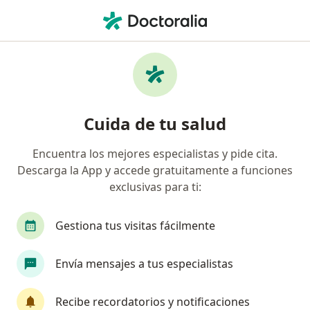
Men
Pterigión • Arequipa, Arequipa
Filtros
• 1
Seguro
Mapa
Especialistas en Pterigión en Arequipa
Cuida de tu salud
Encuentra los mejores especialistas y pide cita.
¿Qué especialidad estás buscando?
Descarga la App y accede gratuitamente a funciones
Oftalmólogo
Cardiólogo
Gastroenterólog
exclusivas para ti:
Gestiona tus visitas fácilmente
Envía mensajes a tus especialistas
Recibe recordatorios y notificaciones