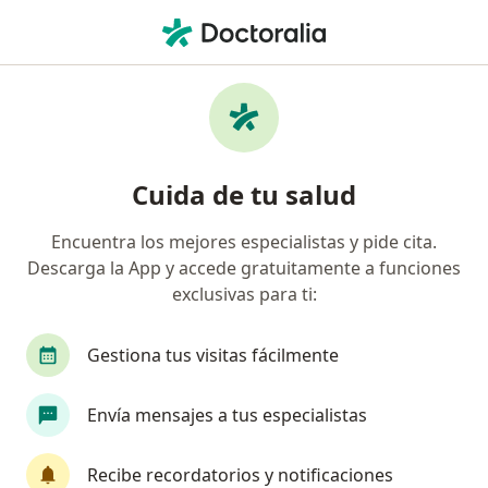
Men
¿Qué estás buscando?
Página De Inicio
Enfermedades
Tumores Palpebrales
Tumores palpebrales -
Cuida de tu salud
Información, expertos y
preguntas frecuentes
Encuentra los mejores especialistas y pide cita.
Descarga la App y accede gratuitamente a funciones
Nombres alternativos: Protuberancias en los
exclusivas para ti:
párpados.
Gestiona tus visitas fácilmente
Envía mensajes a tus especialistas
Información
Recibe recordatorios y notificaciones