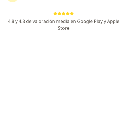
No descuides tu salud
4.8 y 4.8 de valoración media en Google Play y Apple
Escoge la consulta online para empezar o continuar
Store
tu tratamiento sin salir de casa. Y, si lo necesitas,
también puedes reservar una cita presencial.
Mostrar especialistas
¿Cómo funciona?
Expertos en tumores palpebrales
Cesar Arturo Duran Espinoza
Oftalmólogo