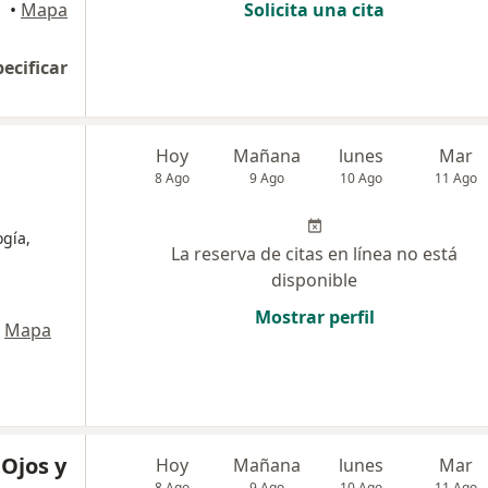
uipa
•
Mapa
Solicita una cita
pecificar
Hoy
Mañana
lunes
Mar
8 Ago
9 Ago
10 Ago
11 Ago
ogía,
La reserva de citas en línea no está
disponible
Mostrar perfil
Mapa
 Ojos y
Hoy
Mañana
lunes
Mar
8 Ago
9 Ago
10 Ago
11 Ago