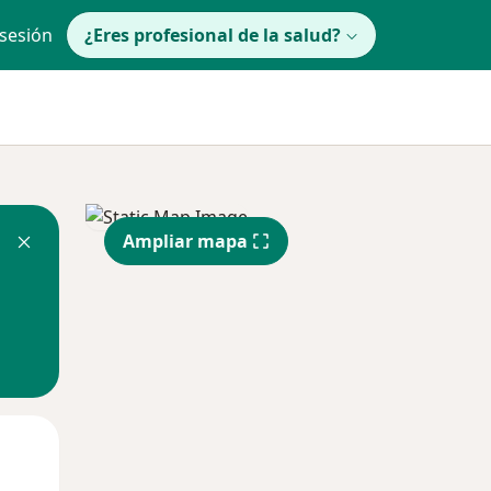
 sesión
¿Eres profesional de la salud?
Ampliar mapa
Mié
Jue
Vie
12 Ago
13 Ago
14 Ago