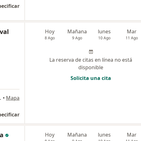
pecificar
val
Hoy
Mañana
lunes
Mar
8 Ago
9 Ago
10 Ago
11 Ago
La reserva de citas en línea no está
disponible
Solicita una cita
Sebastián , Arequipa
•
Mapa
pecificar
ña
Hoy
Mañana
lunes
Mar