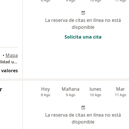
8 Ago
9 Ago
10 Ago
11 Ago
La reserva de citas en línea no está
disponible
Solicita una cita
•
Mapa
consulta oftalmologia general y alta especialidad uveitis e inflamaciones oculares
 valores
r
Hoy
Mañana
lunes
Mar
8 Ago
9 Ago
10 Ago
11 Ago
La reserva de citas en línea no está
disponible