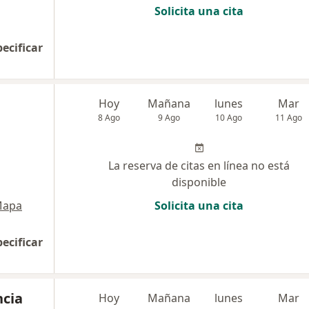
Solicita una cita
pecificar
Hoy
Mañana
lunes
Mar
8 Ago
9 Ago
10 Ago
11 Ago
La reserva de citas en línea no está
disponible
apa
Solicita una cita
pecificar
ncia
Hoy
Mañana
lunes
Mar