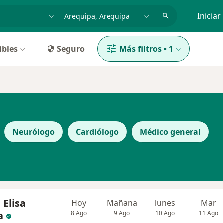
dad, enfermedad o nombre
p. ej. Lima
Iniciar
ibles
Seguro
Más filtros
•
1
Neurólogo
Cardiólogo
Médico general
 Elisa
Hoy
Mañana
lunes
Mar
a
8 Ago
9 Ago
10 Ago
11 Ago