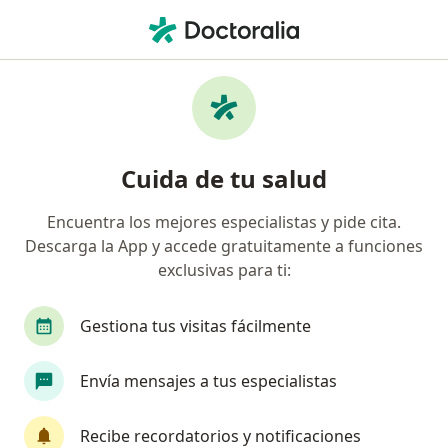
Men
Traumatismo Ocular • Arequipa, Arequipa
Filtros
• 1
Seguro
Mapa
Especialistas en Traumatismo ocular en
Cuida de tu salud
Arequipa
Encuentra los mejores especialistas y pide cita.
Descarga la App y accede gratuitamente a funciones
¿Qué especialidad estás buscando?
exclusivas para ti:
Oftalmólogo
Cardiólogo
Gastroenterólog
Gestiona tus visitas fácilmente
Envía mensajes a tus especialistas
Recibe recordatorios y notificaciones