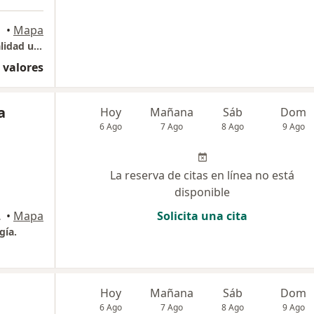
•
Mapa
consulta oftalmologia general y alta especialidad uveitis e inflamaciones oculares
 valores
a
Hoy
Mañana
Sáb
Dom
6 Ago
7 Ago
8 Ago
9 Ago
La reserva de citas en línea no está
disponible
na Olímpica.
•
Mapa
Solicita una cita
gía.
Hoy
Mañana
Sáb
Dom
6 Ago
7 Ago
8 Ago
9 Ago