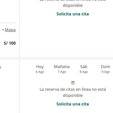
disponible
Solicita una cita
•
Mapa
S/ 100
a
Hoy
Mañana
Sáb
Dom
6 Ago
7 Ago
8 Ago
9 Ago
La reserva de citas en línea no está
disponible
Solicita una cita