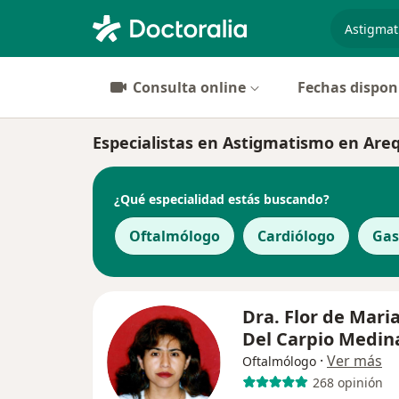
especiali
Consulta online
Fechas dispon
Especialistas en Astigmatismo en Are
¿Qué especialidad estás buscando?
Oftalmólogo
Cardiólogo
Gas
Dra. Flor de Maria
Del Carpio Medin
·
Ver más
Oftalmólogo
268 opinión