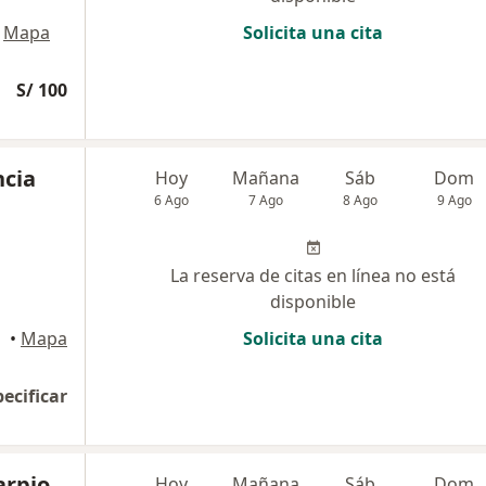
Mapa
Solicita una cita
S/ 100
ncia
Hoy
Mañana
Sáb
Dom
6 Ago
7 Ago
8 Ago
9 Ago
La reserva de citas en línea no está
disponible
•
Mapa
Solicita una cita
pecificar
arpio
Hoy
Mañana
Sáb
Dom