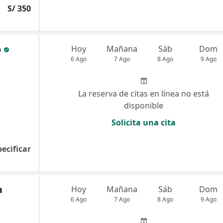
S/ 350
o
Hoy
Mañana
Sáb
Dom
6 Ago
7 Ago
8 Ago
9 Ago
La reserva de citas en línea no está
disponible
Solicita una cita
pecificar
a
Hoy
Mañana
Sáb
Dom
6 Ago
7 Ago
8 Ago
9 Ago