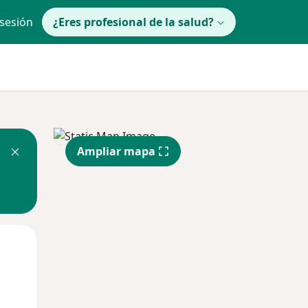
 sesión
¿Eres profesional de la salud?
Ampliar mapa
lunes
Mar
Mié
10 Ago
11 Ago
12 Ago