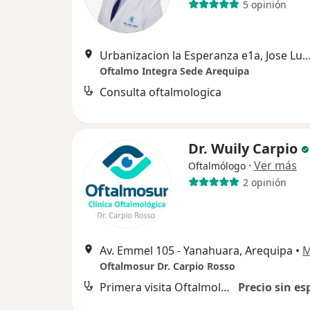
5 opinión
Urbanizacion la Esperanza e1a, Jose Luis Bustamant
Oftalmo Integra Sede Arequipa
Consulta oftalmologica
Dr. Wuily Carpio
·
Ver más
Oftalmólogo
2 opinión
Av. Emmel 105 - Yanahuara, Arequipa
•
M
Oftalmosur Dr. Carpio Rosso
Primera visita Oftalmología
Precio sin es