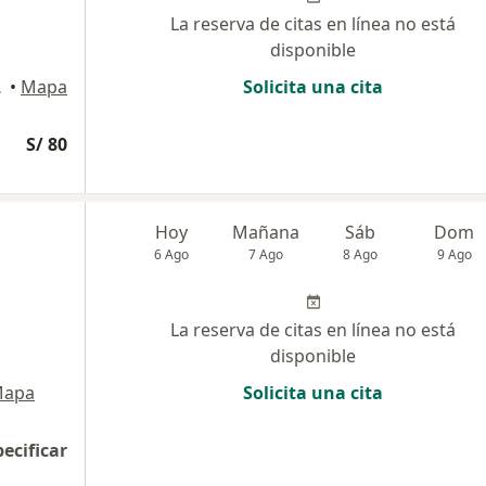
La reserva de citas en línea no está
disponible
e y Rivero
•
Mapa
Solicita una cita
S/ 80
Hoy
Mañana
Sáb
Dom
6 Ago
7 Ago
8 Ago
9 Ago
La reserva de citas en línea no está
disponible
apa
Solicita una cita
pecificar