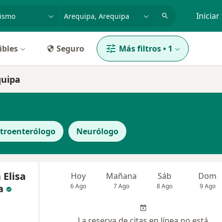
dad, enfermedad o nombre
p. ej. Lima
Iniciar
ibles
Seguro
Más filtros
•
1
quipa
troenterólogo
Neurólogo
 Elisa
Hoy
Mañana
Sáb
Dom
a
6 Ago
7 Ago
8 Ago
9 Ago
La reserva de citas en línea no está