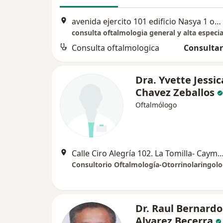
avenida ejercito 101 edificio Nasya 1 oficina 606, Arequipa
Consulta oftalmologica
Consultar
Dra. Yvette Jessic
Chavez Zeballos
Oftalmólogo
Calle Ciro Alegría 102. La Tomilla- Cayma. Frente a la Pisci
Consultorio Oftalmología-Otorrinolaringolo
Dr. Raul Bernardo
Alvarez Becerra