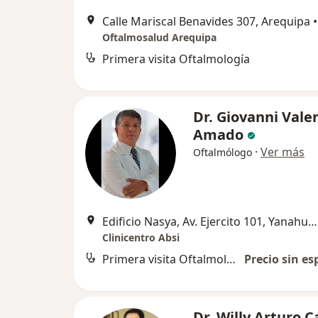
Calle Mariscal Benavides 307, Arequipa
•
Oftalmosalud Arequipa
Primera visita Oftalmología
Dr. Giovanni Vale
Amado
·
Ver más
Oftalmólogo
Edificio Nasya, Av. Ejercito 101, Yanahuara, Arequipa
Clinicentro Absi
Primera visita Oftalmología
Precio sin es
Dr. Willy Arturo C