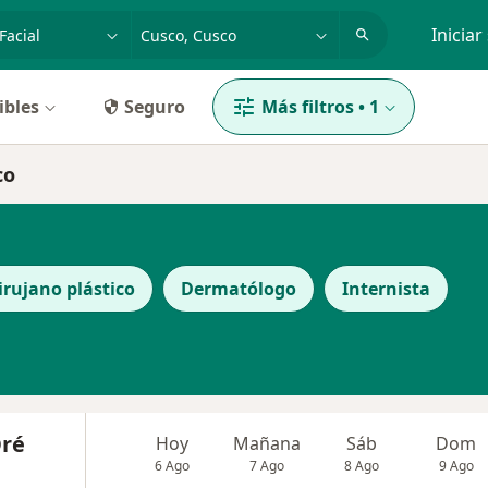
dad, enfermedad o nombre
p. ej. Lima
Iniciar
ibles
Seguro
Más filtros
•
1
co
irujano plástico
Dermatólogo
Internista
Oré
Hoy
Mañana
Sáb
Dom
6 Ago
7 Ago
8 Ago
9 Ago