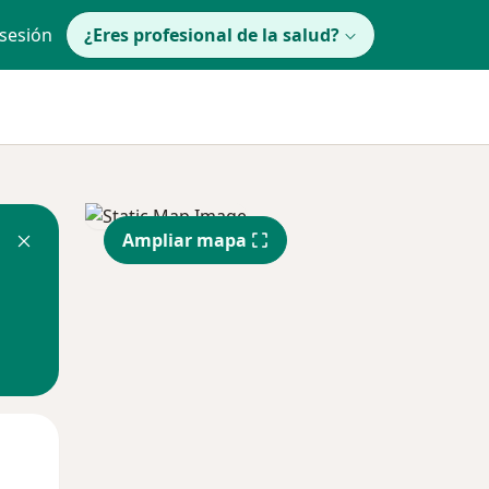
 sesión
¿Eres profesional de la salud?
Ampliar mapa
lunes
Mar
Mié
10 Ago
11 Ago
12 Ago