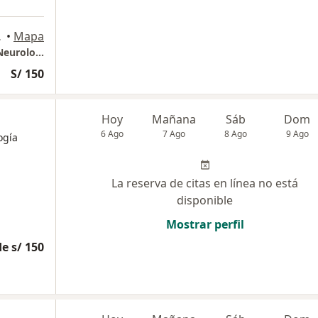
Sauna Oasis), Cusco
•
Mapa
Consultorio Privado - Centro Especializado Neurología Cusco
S/ 150
Hoy
Mañana
Sáb
Dom
6 Ago
7 Ago
8 Ago
9 Ago
ogía
La reserva de citas en línea no está
disponible
Mostrar perfil
e s/ 150