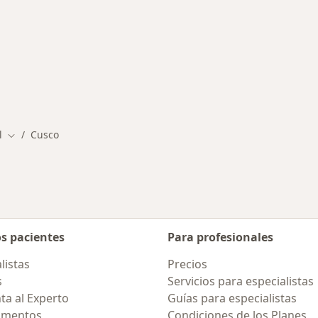
rmedades en Cusco
l
Cusco
Cambiar de ciudad
os pacientes
Para profesionales
listas
Precios
s
Servicios para especialistas
ta al Experto
Guías para especialistas
amentos
Condiciones de los Planes