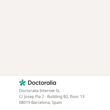
Contacto
Doctoralia - Página de inicio
Doctoralia Internet SL
C/ Josep Pla 2 - Building B2, floor 13
08019 Barcelona, Spain