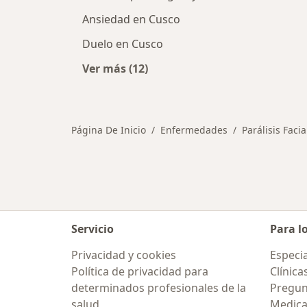
Ansiedad en Cusco
Duelo en Cusco
Ver más (12)
Más en esta categoría: Otras enfe
Página De Inicio
Enfermedades
Parálisis Facia
Servicio
Para l
Privacidad y cookies
Especia
Política de privacidad para
Clínica
determinados profesionales de la
Pregun
salud
Medic