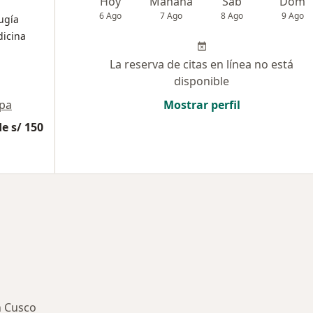
Hoy
Mañana
Sáb
Dom
6 Ago
7 Ago
8 Ago
9 Ago
ugía
dicina
La reserva de citas en línea no está
disponible
pa
Mostrar perfil
e s/ 150
n Cusco