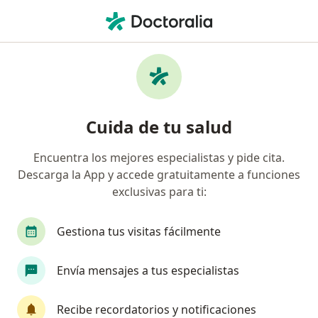
Men
Palpitaciones • San Isidro, Lima
Filtros
• 1
Seguro
Mapa
Especialistas en Palpitaciones en San Isidro
Cuida de tu salud
Encuentra los mejores especialistas y pide cita.
¿Qué especialidad estás buscando?
Descarga la App y accede gratuitamente a funciones
Cardiólogo
Psicólogo
Médico general
exclusivas para ti:
Gestiona tus visitas fácilmente
Envía mensajes a tus especialistas
Recibe recordatorios y notificaciones