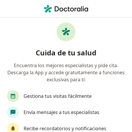
Men
Palpitaciones • Lima, La Molina
Filtros
• 1
Seguro
Mapa
Especialistas en Palpitaciones en La Molina
Cuida de tu salud
Encuentra los mejores especialistas y pide cita.
¿Qué especialidad estás buscando?
Descarga la App y accede gratuitamente a funciones
Psicólogo
Cardiólogo
Pediatra
Ciruja
exclusivas para ti:
Gestiona tus visitas fácilmente
Envía mensajes a tus especialistas
Recibe recordatorios y notificaciones