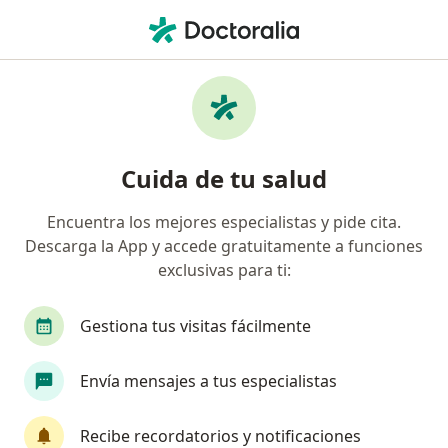
Men
Miomas • Tacna, Tacna
Filtros
• 1
Seguro
Mapa
Especialistas en Miomas en Tacna
Cuida de tu salud
Encuentra los mejores especialistas y pide cita.
¿Qué especialidad estás buscando?
Descarga la App y accede gratuitamente a funciones
Ginecólogo
Oncólogo
Alergista
Ciruj
exclusivas para ti:
Gestiona tus visitas fácilmente
Envía mensajes a tus especialistas
Recibe recordatorios y notificaciones