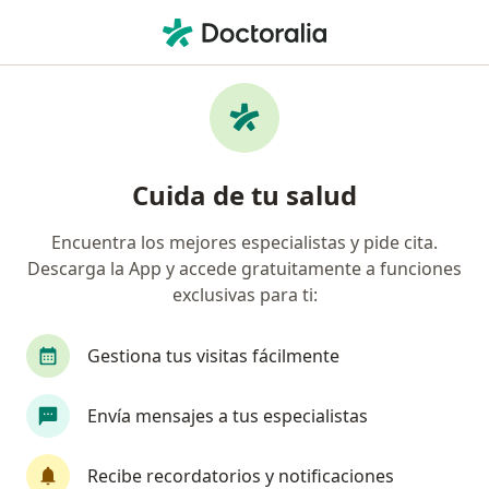
Men
Menopausia • Tacna, Tacna
Filtros
• 1
Seguro
Mapa
Especialistas en Menopausia en Tacna
Cuida de tu salud
Encuentra los mejores especialistas y pide cita.
¿Qué especialidad estás buscando?
Descarga la App y accede gratuitamente a funciones
Ginecólogo
Oncólogo
Alergista
Ciruj
exclusivas para ti:
Gestiona tus visitas fácilmente
Envía mensajes a tus especialistas
Recibe recordatorios y notificaciones