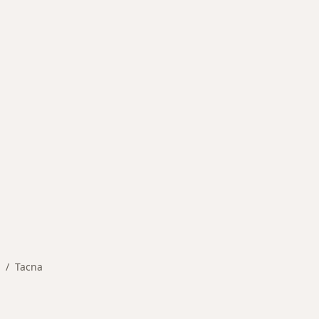
rmedades en Tacna
Tacna
ambiar de ciudad