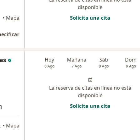
disponible
acna
•
Mapa
Solicita una cita
pecificar
as
Hoy
Mañana
Sáb
Dom
6 Ago
7 Ago
8 Ago
9 Ago
La reserva de citas en línea no está
disponible
Solicita una cita
3
O PRADO, Tacna
•
Mapa