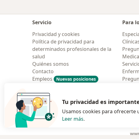
Servicio
Para l
Privacidad y cookies
Especia
Política de privacidad para
Clínica
determinados profesionales de la
Pregun
salud
Medic
Quiénes somos
Servici
Contacto
Enfer
Empleos
Pregun
Nuevas posiciones
Condiciones Generales de
Aplicac
Contratación
Tu privacidad es important
Usamos cookies para ofrecerte u
Leer más
.
se abre en una n
se abre 
s
Polska
,
Türkiye
,
España
,
www