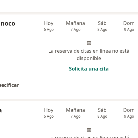
Tinoco
Hoy
Mañana
Sáb
Dom
6 Ago
7 Ago
8 Ago
9 Ago
La reserva de citas en línea no está
disponible
Solicita una cita
pecificar
a
Hoy
Mañana
Sáb
Dom
6 Ago
7 Ago
8 Ago
9 Ago
La reserva de citas en línea no está