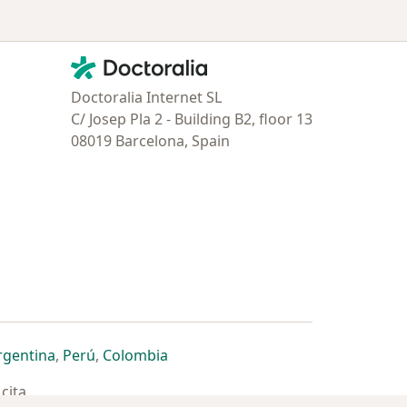
Contacto
Doctoralia - Página de inicio
Doctoralia Internet SL
C/ Josep Pla 2 - Building B2, floor 13
08019 Barcelona, Spain
estaña
 nueva pestaña
n una nueva pestaña
 abre en una nueva pestaña
se abre en una nueva pestaña
se abre en una nueva pestaña
se abre en una nueva pestaña
rgentina
,
Perú
,
Colombia
cita