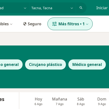
dad, enfermedad o nombre
p. ej. Lima
Iniciar
ibles
Seguro
Más filtros
•
1
no general
Cirujano plástico
Médico general
es
Hoy
Mañana
Sáb
Dom
6 Ago
7 Ago
8 Ago
9 Ago