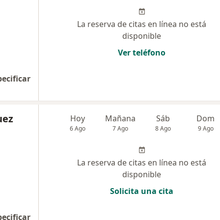
La reserva de citas en línea no está
disponible
Ver teléfono
pecificar
uez
Hoy
Mañana
Sáb
Dom
6 Ago
7 Ago
8 Ago
9 Ago
La reserva de citas en línea no está
disponible
Solicita una cita
pecificar