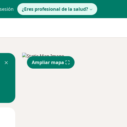
 sesión
¿Eres profesional de la salud?
Ampliar mapa
lunes
Mar
Mié
10 Ago
11 Ago
12 Ago