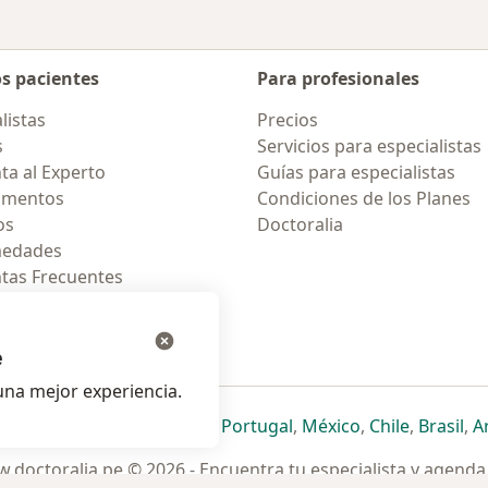
os pacientes
Para profesionales
listas
Precios
s
Servicios para especialistas
ta al Experto
Guías para especialistas
amentos
Condiciones de los Planes
os
Doctoralia
medades
tas Frecuentes
ión para celular
e
na mejor experiencia.
ueva pestaña
en una nueva pestaña
e abre en una nueva pestaña
se abre en una nueva pestaña
se abre en una nueva pestaña
se abre en una nueva pestaña
se abre en una nueva p
se abre en una
se abre e
se
Italia
,
Deutschland
,
Česko
,
Portugal
,
México
,
Chile
,
Brasil
,
A
.doctoralia.pe © 2026 - Encuentra tu especialista y agenda 