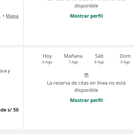
disponible
O PRADO, Tacna
•
Mapa
Mostrar perfil
Hoy
Mañana
Sáb
Dom
6 Ago
7 Ago
8 Ago
9 Ago
ica y
La reserva de citas en línea no está
disponible
Mostrar perfil
de s/ 50