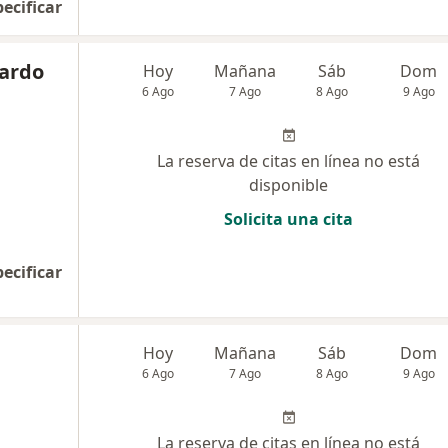
pecificar
lardo
Hoy
Mañana
Sáb
Dom
6 Ago
7 Ago
8 Ago
9 Ago
La reserva de citas en línea no está
disponible
Solicita una cita
pecificar
Hoy
Mañana
Sáb
Dom
6 Ago
7 Ago
8 Ago
9 Ago
La reserva de citas en línea no está