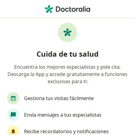
Men
Enfermedad Pélvica Inflamatoria • Tacna, Tacna
Filtros
• 1
Seguro
Mapa
Especialistas en Enfermedad pélvica
Cuida de tu salud
inflamatoria en Tacna
Encuentra los mejores especialistas y pide cita.
Descarga la App y accede gratuitamente a funciones
¿Qué especialidad estás buscando?
exclusivas para ti:
Ginecólogo
Oncólogo
Alergista
Ciruj
Gestiona tus visitas fácilmente
Envía mensajes a tus especialistas
Recibe recordatorios y notificaciones