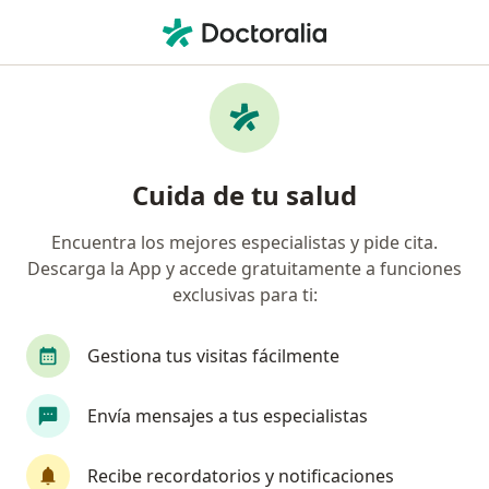
Men
Candidiasis Vaginal • Tacna, Tacna
Filtros
• 1
Mapa
Especialistas en Candidiasis vaginal en
Cuida de tu salud
Tacna
Encuentra los mejores especialistas y pide cita.
Descarga la App y accede gratuitamente a funciones
¿Qué especialidad estás buscando?
exclusivas para ti:
Ginecólogo
Oncólogo
Gestiona tus visitas fácilmente
Envía mensajes a tus especialistas
Recibe recordatorios y notificaciones