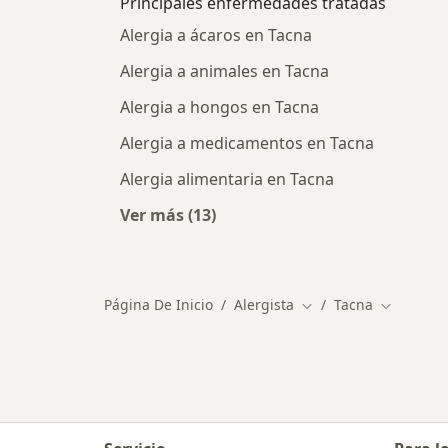
Principales enfermedades tratadas
Alergia a ácaros en Tacna
Alergia a animales en Tacna
Alergia a hongos en Tacna
Alergia a medicamentos en Tacna
Alergia alimentaria en Tacna
Ver más (13)
Más en esta categoría: Principale
Página De Inicio
Alergista
Tacna
Cambiar de ciudad
Cambiar d