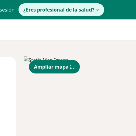
 sesión
¿Eres profesional de la salud?
Mié
Jue
Vie
Ampliar mapa
12 Ago
13 Ago
14 Ago