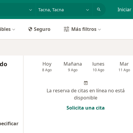
dad, enfermedad o nombre
p. ej. Lima
Iniciar
ibles
Seguro
Más filtros
ndo
Hoy
Mañana
lunes
Mar
8 Ago
9 Ago
10 Ago
11 Ago
La reserva de citas en línea no está
disponible
Solicita una cita
pecificar