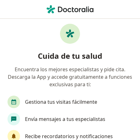
Men
Disfunción Sexual En La Mujer • Tacna, Tacna
Filtros
• 1
Mapa
Especialistas en Disfunción sexual en la
Cuida de tu salud
mujer en Tacna
Encuentra los mejores especialistas y pide cita.
Descarga la App y accede gratuitamente a funciones
¿Qué especialidad estás buscando?
exclusivas para ti:
Ginecólogo
Oncólogo
Gestiona tus visitas fácilmente
Envía mensajes a tus especialistas
Recibe recordatorios y notificaciones