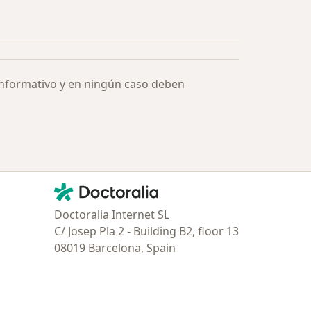
ía: Especialistas más solicitados
informativo y en ningún caso deben
Contacto
Doctoralia - Página de inicio
Doctoralia Internet SL
C/ Josep Pla 2 - Building B2, floor 13
08019 Barcelona, Spain