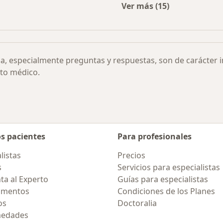
Ver más (15)
rmedades
Más en esta categor
ia, especialmente preguntas y respuestas, son de carácter 
to médico.
os pacientes
Para profesionales
listas
Precios
s
Servicios para especialistas
ta al Experto
Guías para especialistas
amentos
Condiciones de los Planes
os
Doctoralia
medades