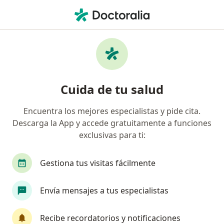
Men
¿Qué estás buscando?
Página De Inicio
Enfermedades
Leucoplasia Vellosa
Leucoplasia vellosa -
Cuida de tu salud
Información, expertos y
preguntas frecuentes
Encuentra los mejores especialistas y pide cita.
Descarga la App y accede gratuitamente a funciones
exclusivas para ti:
Gestiona tus visitas fácilmente
Información
Envía mensajes a tus especialistas
No descuides tu salud
Recibe recordatorios y notificaciones