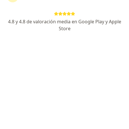
Escoge la consulta online para empezar o continuar
tu tratamiento sin salir de casa. Y, si lo necesitas,
también puedes reservar una cita presencial.
4.8 y 4.8 de valoración media en Google Play y Apple
Store
Mostrar especialistas
¿Cómo funciona?
Expertos en leucoplasia vellosa
Fernando Vilca Valdivia
Dentista
Arequipa