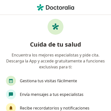
Men
Codo De Tenista O Epicondilitis • Lince, Lima
Filtros
• 1
Seguro
Mapa
Especialistas en Codo de tenista o
Cuida de tu salud
epicondilitis en Lince
Encuentra los mejores especialistas y pide cita.
Descarga la App y accede gratuitamente a funciones
¿Qué especialidad estás buscando?
exclusivas para ti:
Traumatólogo y Ortopedista
Fisioterapeuta
Gestiona tus visitas fácilmente
Envía mensajes a tus especialistas
Recibe recordatorios y notificaciones