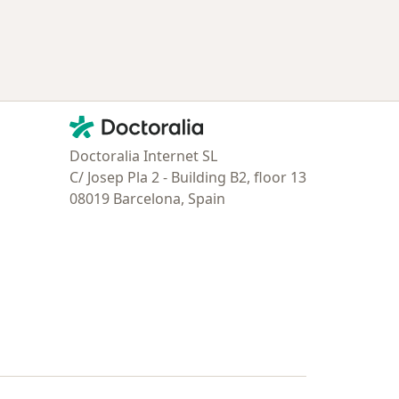
Contacto
Doctoralia - Página de inicio
Doctoralia Internet SL
C/ Josep Pla 2 - Building B2, floor 13
08019 Barcelona, Spain