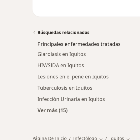
Búsquedas relacionadas
Principales enfermedades tratadas
Giardiasis en Iquitos
HIV/SIDA en Iquitos
Lesiones en el pene en Iquitos
Tuberculosis en Iquitos
Infección Urinaria en Iquitos
Ver más (15)
Más en esta categoría: Principale
Página De Inicio
Infectólogo
Iquitos
Cambiar de ciudad
Cambi