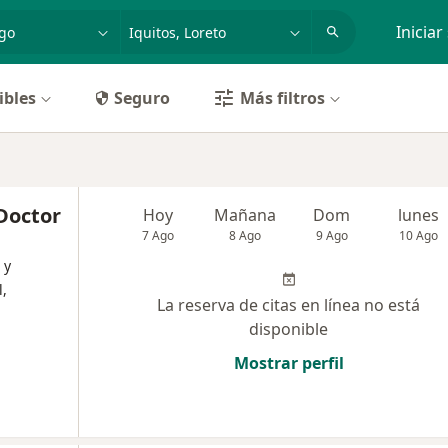
dad, enfermedad o nombre
p. ej. Lima
Iniciar
ibles
Seguro
Más filtros
Doctor
Hoy
Mañana
Dom
lunes
7 Ago
8 Ago
9 Ago
10 Ago
 y
l,
La reserva de citas en línea no está
disponible
Mostrar perfil