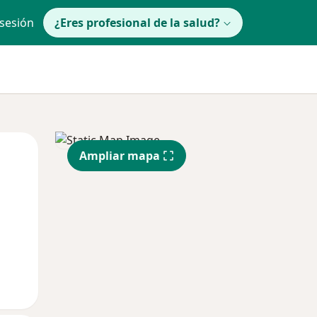
 sesión
¿Eres profesional de la salud?
Mar
Mié
Jue
Ampliar mapa
11 Ago
12 Ago
13 Ago