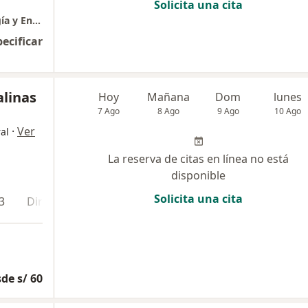
Solicita una cita
Consulta médica especializada en Infectología y Enfermedades Tropicales
pecificar
alinas
Hoy
Mañana
Dom
lunes
7 Ago
8 Ago
9 Ago
10 Ago
·
Ver
al
La reserva de citas en línea no está
disponible
Solicita una cita
3
Dirección 4
de s/ 60