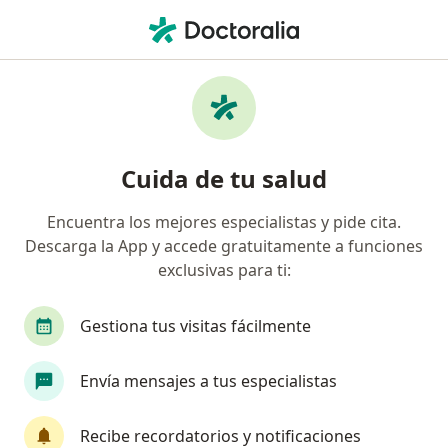
Men
Dislipidemias • Iquitos, Loreto
Filtros
• 1
Seguro
Mapa
Especialistas en Dislipidemias en Iquitos
Cuida de tu salud
Encuentra los mejores especialistas y pide cita.
¿Qué especialidad estás buscando?
Descarga la App y accede gratuitamente a funciones
Cardiólogo
Infectólogo
Médico general
exclusivas para ti:
Gestiona tus visitas fácilmente
Envía mensajes a tus especialistas
Recibe recordatorios y notificaciones