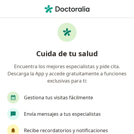
Men
Epidemiólogo • Iquitos, Loreto
Filtros
Seguro
Mapa
Epidemiólogos en Iquitos
Cuida de tu salud
Encuentra los mejores especialistas y pide cita.
Descarga la App y accede gratuitamente a funciones
exclusivas para ti:
Gestiona tus visitas fácilmente
Luis Rodriguez Benavides
Envía mensajes a tus especialistas
Epidemiólogo
Iquitos
•
Mapa
Recibe recordatorios y notificaciones