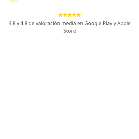
Consultorio privado
Este especialista no ofrece reserva de cita en línea en esta dirección.
4.8 y 4.8 de valoración media en Google Play y Apple
Solicita una cita
Store
Hugo Miguel Rodriguez Ferrucci
Epidemiólogo
Iquitos
•
Mapa
Consultorio privado
Este especialista no ofrece reserva de cita en línea en esta dirección.