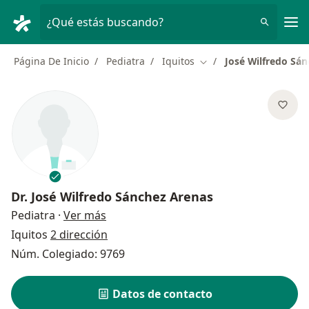
Men
¿Qué estás buscando?
Página De Inicio
Pediatra
Iquitos
José Wilfredo Sá
Cambiar de ciudad
Dr.
José Wilfredo Sánchez Arenas
sobre las especializaciones
Pediatra
·
Ver más
Iquitos
2 dirección
Núm. Colegiado: 9769
Datos de contacto