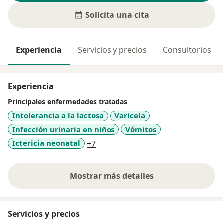
Solicita una cita
Experiencia
Servicios y precios
Consultorios
Experiencia
Principales enfermedades tratadas
Intolerancia a la lactosa
Varicela
Infección urinaria en niños
Vómitos
a11y_sr_more_diseases
Ictericia neonatal
+7
Mostrar más detalles
sobre la experiencia
Servicios y precios