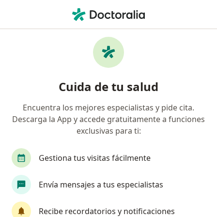
Men
Insomnio Crónico • Lince, Lima
Filtros
• 1
Mapa
Especialistas en Insomnio crónico en Lince
Cuida de tu salud
Encuentra los mejores especialistas y pide cita.
¿Qué especialidad estás buscando?
Descarga la App y accede gratuitamente a funciones
Psiquiatra
Psicólogo
exclusivas para ti:
Gestiona tus visitas fácilmente
Envía mensajes a tus especialistas
Recibe recordatorios y notificaciones