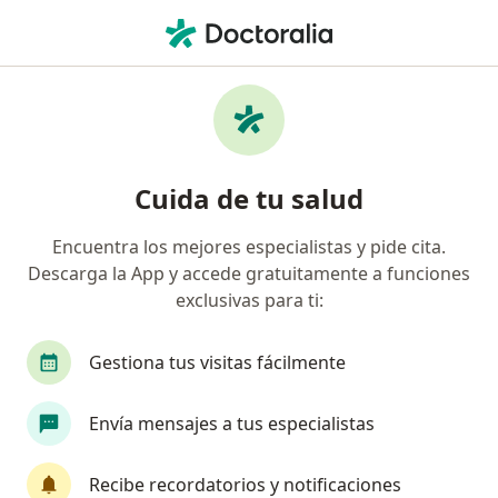
Men
Halitosis • Cusco, Cusco
Filtros
• 1
Seguro
Mapa
Especialistas en Halitosis en Cusco
Cuida de tu salud
Encuentra los mejores especialistas y pide cita.
¿Qué especialidad estás buscando?
Descarga la App y accede gratuitamente a funciones
Dentista
exclusivas para ti:
Gestiona tus visitas fácilmente
Envía mensajes a tus especialistas
Recibe recordatorios y notificaciones