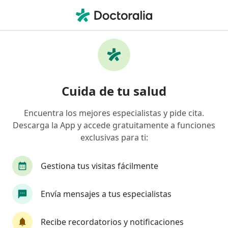
Men
Dientes Desalineados • Cusco, Cusco
Filtros
• 1
Seguro
Mapa
Especialistas en Dientes desalineados en
Cuida de tu salud
Cusco
Encuentra los mejores especialistas y pide cita.
Descarga la App y accede gratuitamente a funciones
¿Qué especialidad estás buscando?
exclusivas para ti:
Dentista
Gestiona tus visitas fácilmente
Envía mensajes a tus especialistas
Recibe recordatorios y notificaciones