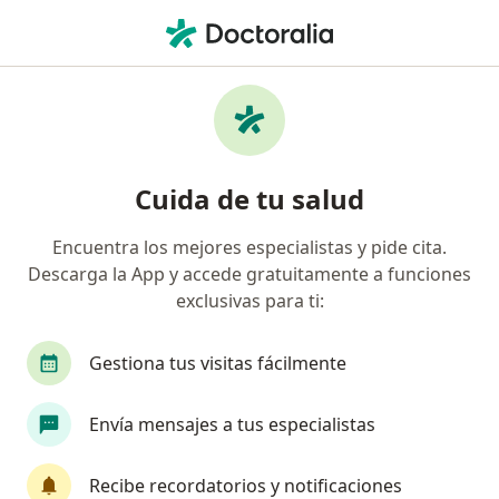
Men
Diente Impactado • Cusco, Cusco
Filtros
• 1
Seguro
Mapa
Especialistas en Diente impactado en Cusco
Cuida de tu salud
Encuentra los mejores especialistas y pide cita.
¿Qué especialidad estás buscando?
Descarga la App y accede gratuitamente a funciones
Dentista
exclusivas para ti:
Gestiona tus visitas fácilmente
Envía mensajes a tus especialistas
Recibe recordatorios y notificaciones