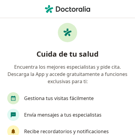
Men
Gingivoestomatitis • Cusco, Cusco
Filtros
• 1
Seguro
Mapa
Especialistas en Gingivoestomatitis en
Cuida de tu salud
Cusco
Encuentra los mejores especialistas y pide cita.
Descarga la App y accede gratuitamente a funciones
¿Qué especialidad estás buscando?
exclusivas para ti:
Dentista
Gestiona tus visitas fácilmente
Envía mensajes a tus especialistas
Recibe recordatorios y notificaciones