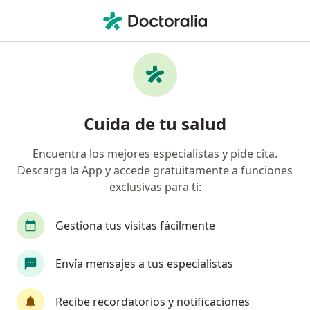
Men
Bruxismo • Cusco, Cusco
Filtros
• 1
Seguro
Mapa
Especialistas en Bruxismo en Cusco
Cuida de tu salud
Encuentra los mejores especialistas y pide cita.
¿Qué especialidad estás buscando?
Descarga la App y accede gratuitamente a funciones
Dentista
exclusivas para ti:
Gestiona tus visitas fácilmente
Envía mensajes a tus especialistas
Recibe recordatorios y notificaciones