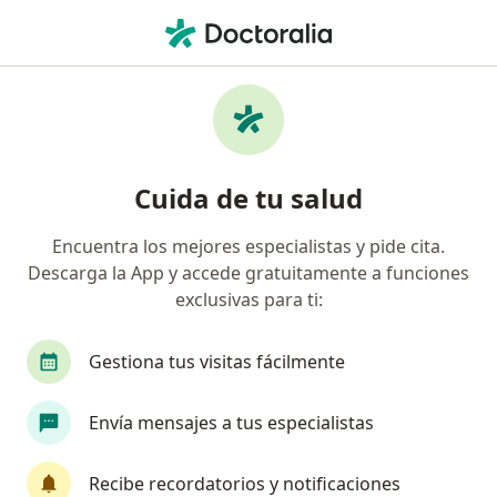
Men
Submordida • Cusco, Cusco
Filtros
• 1
Seguro
Mapa
Especialistas en Submordida en Cusco
Cuida de tu salud
Encuentra los mejores especialistas y pide cita.
¿Qué especialidad estás buscando?
Descarga la App y accede gratuitamente a funciones
Dentista
exclusivas para ti:
Gestiona tus visitas fácilmente
Envía mensajes a tus especialistas
Recibe recordatorios y notificaciones